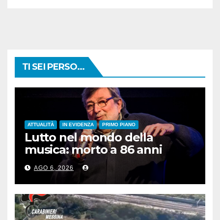
TI SEI PERSO...
ATTUALITÀ
IN EVIDENZA
PRIMO PIANO
Lutto nel mondo della
musica: morto a 86 anni
Francesco Guccini
AGO 6, 2026