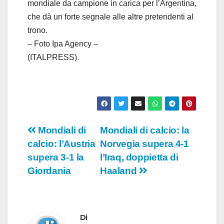
mondiale da campione in carica per l’Argentina,
che dà un forte segnale alle altre pretendenti al
trono.
– Foto Ipa Agency –
(ITALPRESS).
Navigazione
Mondiali di
Mondiali di calcio: la
calcio: l’Austria
Norvegia supera 4-1
articoli
supera 3-1 la
l’Iraq, doppietta di
Giordania
Haaland
Di