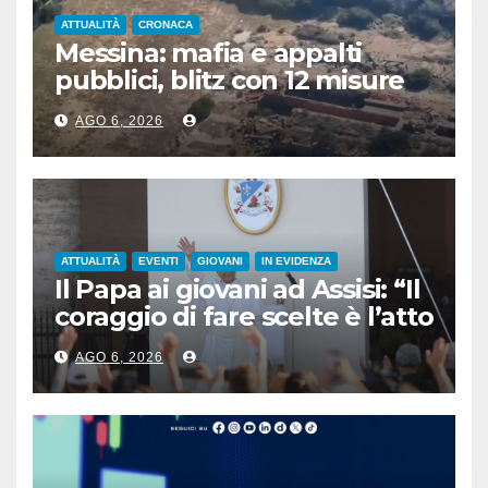
ATTUALITÀ
CRONACA
Messina: mafia e appalti
pubblici, blitz con 12 misure
cautelari
AGO 6, 2026
ATTUALITÀ
EVENTI
GIOVANI
IN EVIDENZA
Il Papa ai giovani ad Assisi: “Il
coraggio di fare scelte è l’atto
più rivoluzionario”
AGO 6, 2026