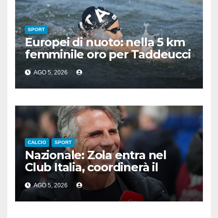
SPORT
Europei di nuoto: nella 5 km
femminile oro per Taddeucci
e bronzo per Pozzobon
AGO 5, 2026
CALCIO
SPORT
Nazionale: Zola entra nel
Club Italia, coordinerà il
settore giovanile
AGO 5, 2026