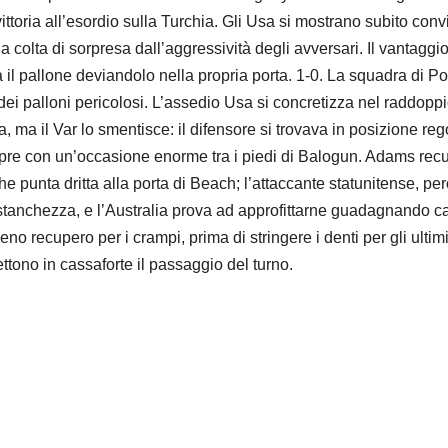
ttoria all’esordio sulla Turchia. Gli Usa si mostrano subito conv
lta di sorpresa dall’aggressività degli avversari. Il vantaggio 
il pallone deviandolo nella propria porta. 1-0. La squadra di Poc
i palloni pericolosi. L’assedio Usa si concretizza nel raddopp
, ma il Var lo smentisce: il difensore si trovava in posizione re
si apre con un’occasione enorme tra i piedi di Balogun. Adams recu
 punta dritta alla porta di Beach; l’attaccante statunitense, per
la stanchezza, e l’Australia prova ad approfittarne guadagnando 
eno recupero per i crampi, prima di stringere i denti per gli ultimis
tono in cassaforte il passaggio del turno.