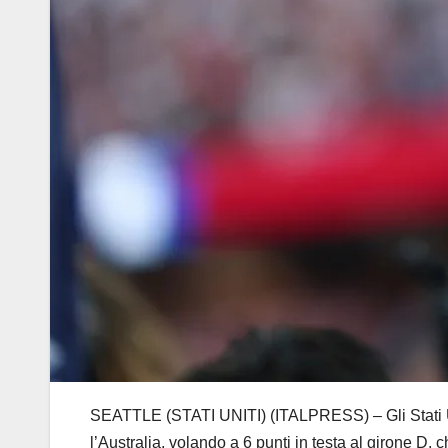
SEATTLE (STATI UNITI) (ITALPRESS) – Gli Stati Uni
l’Australia, volando a 6 punti in testa al girone D