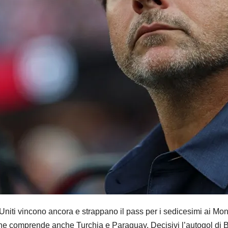
ti vincono ancora e strappano il pass per i sedicesimi ai Mond
, che comprende anche Turchia e Paraguay. Decisivi l’autogol di