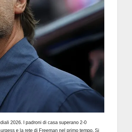
iali 2026. I padroni di casa superano 2-0
 Burgess e la rete di Freeman nel primo tempo. Si