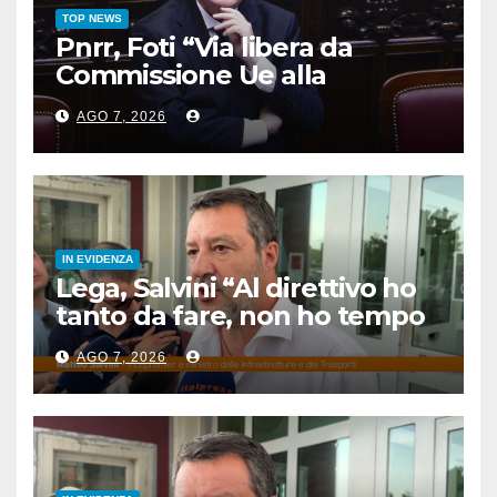
TOP NEWS
Pnrr, Foti “Via libera da
Commissione Ue alla
proposta di revisione
AGO 7, 2026
dell’Italia”
IN EVIDENZA
Lega, Salvini “Al direttivo ho
tanto da fare, non ho tempo
per litigare”
AGO 7, 2026