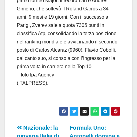
primo torneo Major: il recordman è Andres
Gimeno, che sollevò il Roland Garros a 34
anni, 9 mesi e 19 giorni. Con il successo a
Parigi, Zverev sale a quota 7305 punti in
classifica Atp, consolidando la terza posizione
nel ranking mondiale e avvicinando il secondo
posto di Carlos Alcaraz (9960). Flavio Cobolli,
dal canto suo, si consola con l’ingresso per la
prima volta in carriera nella Top 10.
– foto Ipa Agency –
(ITALPRESS).
Navigazione
Nazionale: la
Formula Uno:
giovane Italia di
Antonelli domina a