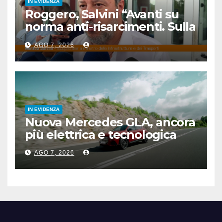
IN EVIDENZA
Roggero, Salvini “Avanti su
norma anti-risarcimenti. Sulla
grazia profilo basso”
AGO 7, 2026
IN EVIDENZA
Nuova Mercedes GLA, ancora
più elettrica e tecnologica
AGO 7, 2026