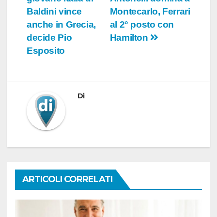
articoli
Baldini vince
Montecarlo, Ferrari
anche in Grecia,
al 2° posto con
decide Pio
Hamilton
Esposito
Di
ARTICOLI CORRELATI