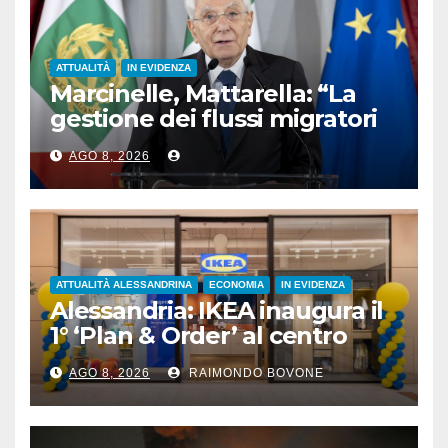
ATTUALITÀ
IN EVIDENZA
Marcinelle, Mattarella: “La
gestione dei flussi migratori
rispetti la dignità delle
AGO 8, 2026
persone”
ATTUALITÀ ALESSANDRINA
ECONOMIA
IN EVIDENZA
Alessandria: IKEA inaugura il
1° ‘Plan & Order’ al centro
commerciale Panorama
AGO 8, 2026
RAIMONDO BOVONE