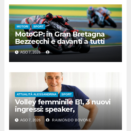
MOTORI
SPORT
MotoGP: in Gran Bretagna
Bezzecchi è davanti a tutti
nelle Practice
AGO 7, 2026
ATTUALITÀ ALESSANDRINA
SPORT
Volley femminile B1, 3 nuovi
ingressi: speaker,
preparatore atletico e team
AGO 7, 2026
RAIMONDO BOVONE
manager