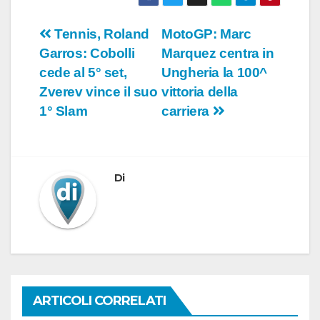
Navigazione
Tennis, Roland
MotoGP: Marc
Garros: Cobolli
Marquez centra in
articoli
cede al 5° set,
Ungheria la 100^
Zverev vince il suo
vittoria della
1° Slam
carriera
Di
ARTICOLI CORRELATI