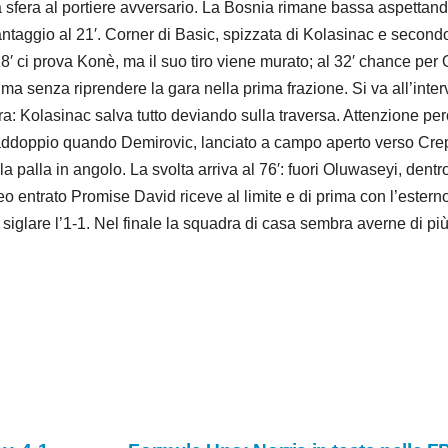
la sfera al portiere avversario. La Bosnia rimane bassa aspettan
taggio al 21′. Corner di Basic, spizzata di Kolasinac e secondo c
l 28′ ci prova Konè, ma il suo tiro viene murato; al 32′ chance pe
enza riprendere la gara nella prima frazione. Si va all’interval
cura: Kolasinac salva tutto deviando sulla traversa. Attenzione p
al raddoppio quando Demirovic, lanciato a campo aperto verso Cr
a palla in angolo. La svolta arriva al 76′: fuori Oluwaseyi, dentro
eo entrato Promise David riceve al limite e di prima con l’ester
iglare l’1-1. Nel finale la squadra di casa sembra averne di più, 