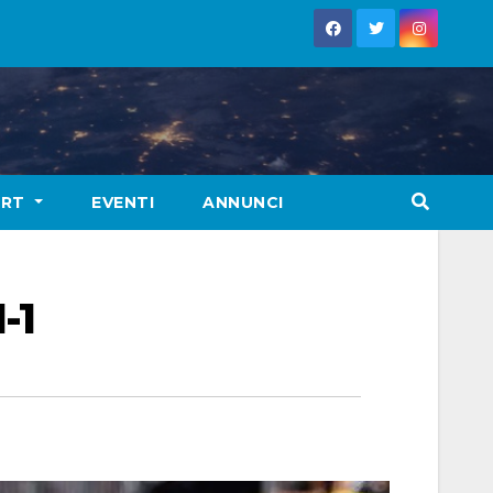
ORT
EVENTI
ANNUNCI
-1