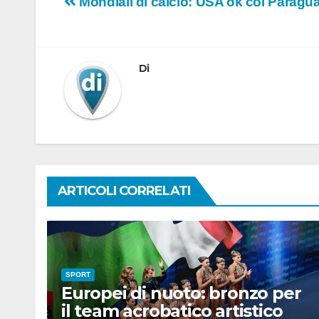
Navigazione
Mondiali di calcio: USA ok col Paragua
articoli
Di
ARTICOLI CORRELATI
SPORT
Europei di nuoto: bronzo per
il team acrobatico artistico