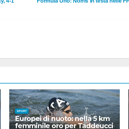
y, 4-1
Formula Uno: Norris in testa nelle FP
SPORT
Europei di nuoto: nella 5 km
femminile oro per Taddeucci