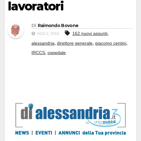
lavoratori
Di
Raimondo Bovone
,
162 nuovi assunti
AGO 2, 2019
,
,
,
alessandria
direttore generale
giacomo centini
,
IRCCS
ospedale