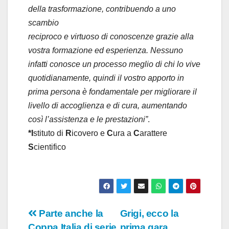
della trasformazione, contribuendo a uno
scambio
reciproco e virtuoso di conoscenze grazie alla
vostra formazione ed esperienza. Nessuno
infatti conosce un processo meglio di chi lo vive
quotidianamente, quindi il vostro apporto in
prima persona è fondamentale per migliorare il
livello di accoglienza e di cura, aumentando
così l’assistenza e le prestazioni”
.
*I
stituto di
R
icovero e
C
ura a
C
arattere
S
cientifico
Navigazione
Parte anche la
Grigi, ecco la
Coppa Italia di serie
prima gara