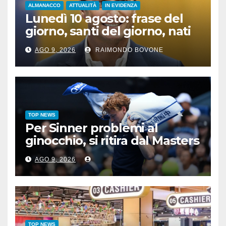
ALMANACCO
ATTUALITÀ
IN EVIDENZA
Lunedì 10 agosto: frase del
giorno, santi del giorno, nati
famosi, accadde oggi
AGO 9, 2026
RAIMONDO BOVONE
TOP NEWS
Per Sinner problemi al
ginocchio, si ritira dal Masters
1000 di Cincinnati
AGO 9, 2026
TOP NEWS