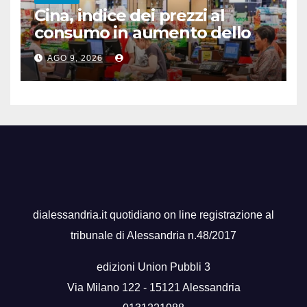
Cina, indice dei prezzi al
consumo in aumento dello
0,5% a luglio
AGO 9, 2026
dialessandria.it quotidiano on line registrazione al
tribunale di Alessandria n.48/2017
edizioni Union Pubbli 3
Via Milano 122 - 15121 Alessandria