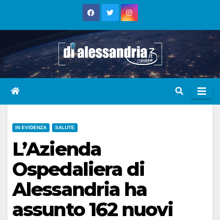
Skip
to
content
IN EVIDENZA
SALUTE
L’Azienda
Ospedaliera di
Alessandria ha
assunto 162 nuovi