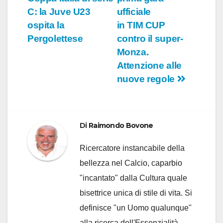
articoli
C: la Juve U23
ufficiale
ospita la
in TIM CUP
Pergolettese
contro il super-
Monza.
Attenzione alle
nuove regole
Di
Raimondo Bovone
Ricercatore instancabile della
bellezza nel Calcio, caparbio
"incantato" dalla Cultura quale
bisettrice unica di stile di vita. Si
definisce "un Uomo qualunque"
alla ricerca dell'Essenzialità