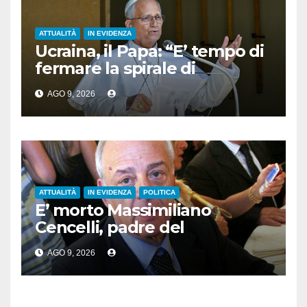
ATTUALITÀ
IN EVIDENZA
Ucraina, il Papa: “E’ tempo di
fermare la spirale di
violenza”
AGO 9, 2026
ATTUALITÀ
IN EVIDENZA
POLITICA
E’ morto Massimiliano
Cencelli, padre del
“manuale” omonimo
AGO 9, 2026