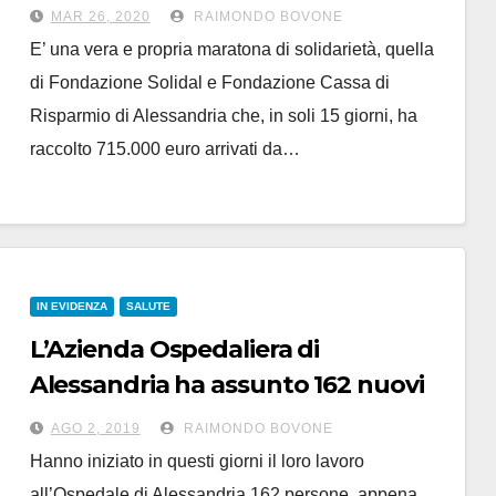
715.000 euro per l’emergenza
MAR 26, 2020
RAIMONDO BOVONE
Covid
E’ una vera e propria maratona di solidarietà, quella
di Fondazione Solidal e Fondazione Cassa di
Risparmio di Alessandria che, in soli 15 giorni, ha
raccolto 715.000 euro arrivati da…
IN EVIDENZA
SALUTE
L’Azienda Ospedaliera di
Alessandria ha assunto 162 nuovi
lavoratori
AGO 2, 2019
RAIMONDO BOVONE
Hanno iniziato in questi giorni il loro lavoro
all’Ospedale di Alessandria 162 persone appena