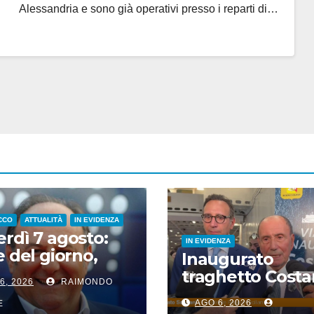
Alessandria e sono già operativi presso i reparti di…
CCO
ATTUALITÀ
IN EVIDENZA
rdì 7 agosto:
IN EVIDENZA
e del giorno,
Inaugurato
i del giorno, nati
traghetto Costa
6, 2026
RAIMONDO
si, accadde
di Sicilia, Schifan
i
AGO 6, 2026
E
“Mantenuto