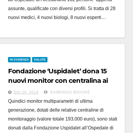
assunte, qualificate con diversi profili. Si tratta di 28
nuovi medici, 4 nuovi biologi, 8 nuovi esperti…
IN EVIDENZA
SALUTE
Fondazione ‘Uspidalet’ dona 15
nuovi monitor con centralina ai
reparti di ‘Cardiologia’ e ‘Terapia
GIU 26, 2019
RAIMONDO BOVONE
Intensiva’
Quindici monitor multiparametri di ultima
generazione, dotati delle relative centraline di
monitoraggio (valore totale 193.000 euro), sono stati
donati dalla Fondazione Uspidalet all’Ospedale di