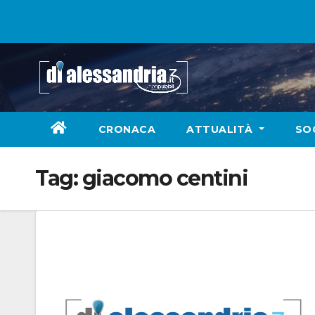
Skip
to
content
CRONACA
ATTUALITÀ
SO
Tag:
giacomo centini