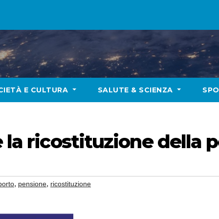
CIETÀ E CULTURA
SALUTE & SCIENZA
SP
 la ricostituzione della
,
,
porto
pensione
ricostituzione