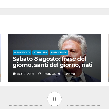
ALMANACCO
ATTUALITÀ
IN EVIDENZA
Sabato 8 agosto: frase del
giorno, santi del giorno, nati
famosi, accadde oggi
AGO 7, 2026
RAIMONDO BOVONE
0