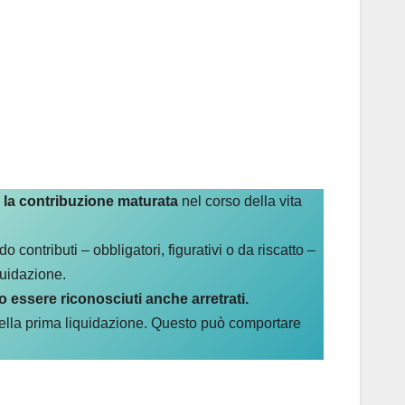
 la contribuzione maturata
nel corso della vita
do contributi – obbligatori, figurativi o da riscatto –
quidazione.
 essere riconosciuti anche arretrati.
nella prima liquidazione. Questo può comportare