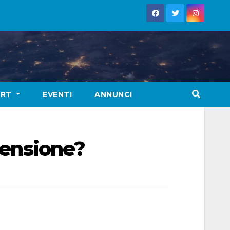
ORT
EVENTI
ANNUNCI
 pensione?