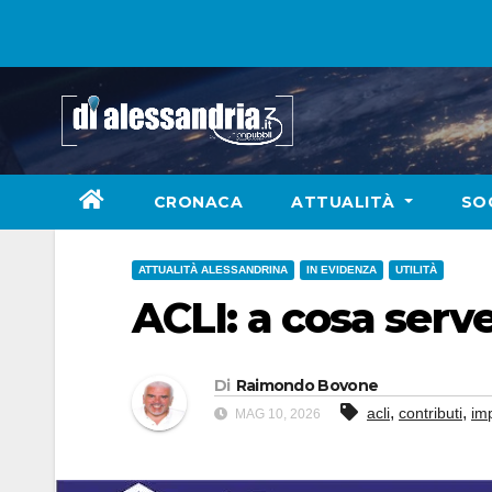
Skip
to
content
CRONACA
ATTUALITÀ
SO
ATTUALITÀ ALESSANDRINA
IN EVIDENZA
UTILITÀ
ACLI: a cosa serve
Di
Raimondo Bovone
,
,
acli
contributi
im
MAG 10, 2026