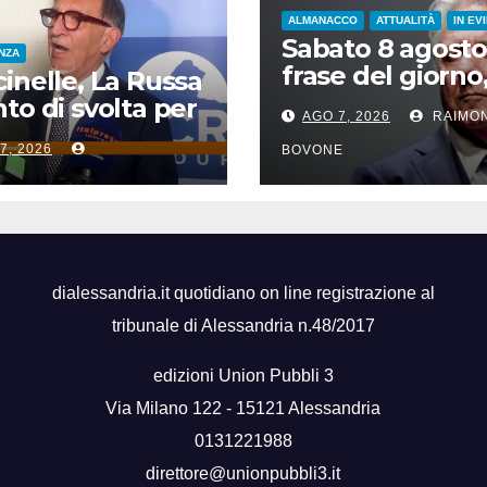
ALMANACCO
ATTUALITÀ
IN EV
Sabato 8 agosto
ENZA
frase del giorno
inelle, La Russa
santi del giorno,
to di svolta per
AGO 7, 2026
RAIMO
famosi, accadd
icurezza sul
7, 2026
oggi
BOVONE
ro”
dialessandria.it quotidiano on line registrazione al
tribunale di Alessandria n.48/2017
edizioni Union Pubbli 3
Via Milano 122 - 15121 Alessandria
0131221988
direttore@unionpubbli3.it