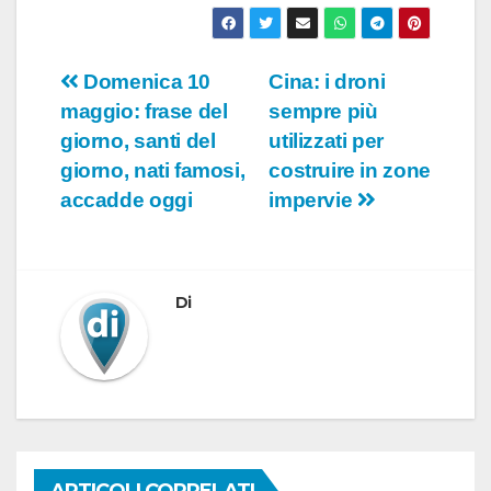
Navigazione
Domenica 10
Cina: i droni
maggio: frase del
sempre più
articoli
giorno, santi del
utilizzati per
giorno, nati famosi,
costruire in zone
accadde oggi
impervie
Di
ARTICOLI CORRELATI