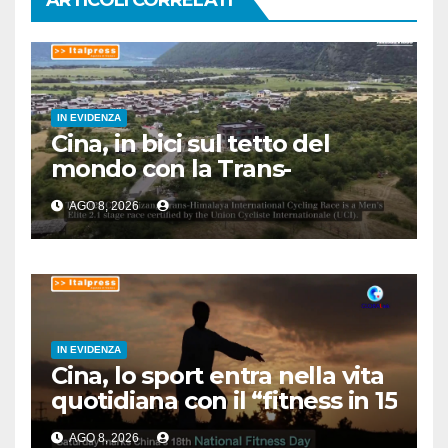
IN EVIDENZA
Cina, in bici sul tetto del
mondo con la Trans-
Himalaya Race
AGO 8, 2026
IN EVIDENZA
Cina, lo sport entra nella vita
quotidiana con il “fitness in 15
minuti”
AGO 8, 2026