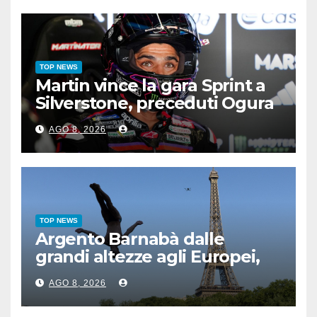
TOP NEWS
Martin vince la gara Sprint a
Silverstone, preceduti Ogura
e Bezzecchi
AGO 8, 2026
TOP NEWS
Argento Barnabà dalle
grandi altezze agli Europei,
bis azzurro dopo Cosetti
AGO 8, 2026