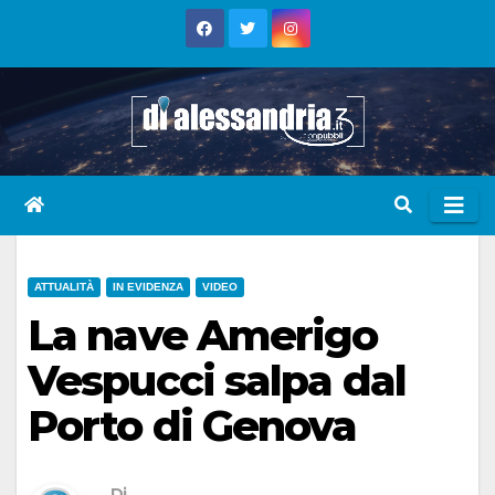
Skip
to
content
ATTUALITÀ
IN EVIDENZA
VIDEO
La nave Amerigo
Vespucci salpa dal
Porto di Genova
Di