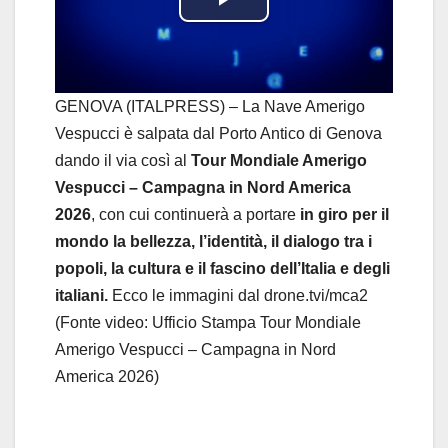
P
l
a
GENOVA (ITALPRESS) – La Nave Amerigo
Vespucci è salpata dal Porto Antico di Genova
y
dando il via così al
Tour Mondiale Amerigo
Vespucci – Campagna in Nord America
V
2026
, con cui continuerà a portare
in giro per il
i
mondo la bellezza, l’identità, il dialogo tra i
popoli, la cultura e il fascino dell’Italia e degli
d
italiani.
Ecco le immagini dal drone.tvi/mca2
(Fonte video: Ufficio Stampa Tour Mondiale
e
Amerigo Vespucci – Campagna in Nord
o
America 2026)