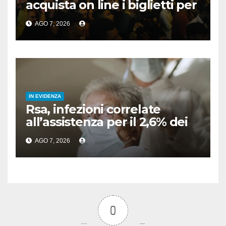
acquista on line i biglietti per
gli spettacoli
AGO 7, 2026
IN EVIDENZA
Rsa, infezioni correlate
all’assistenza per il 2,6% dei
residenti
AGO 7, 2026
0