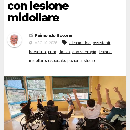
con lesione
midollare
Di
Raimondo Bovone
,
,
alessandria
assistenti
MAG 10, 2026
,
,
,
,
borsalino
cura
danza
danzaterapia
lesione
,
,
,
midollare
ospedale
pazienti
studio