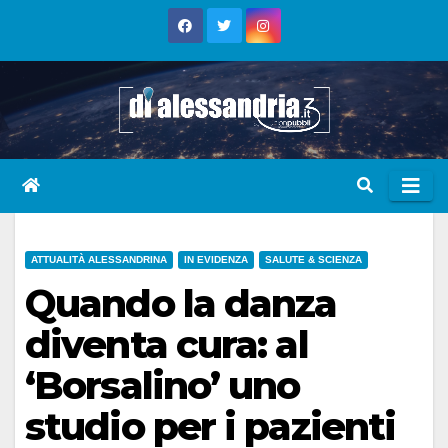
Skip
to
content
ATTUALITÀ ALESSANDRINA
IN EVIDENZA
SALUTE & SCIENZA
Quando la danza
diventa cura: al
‘Borsalino’ uno
studio per i pazienti