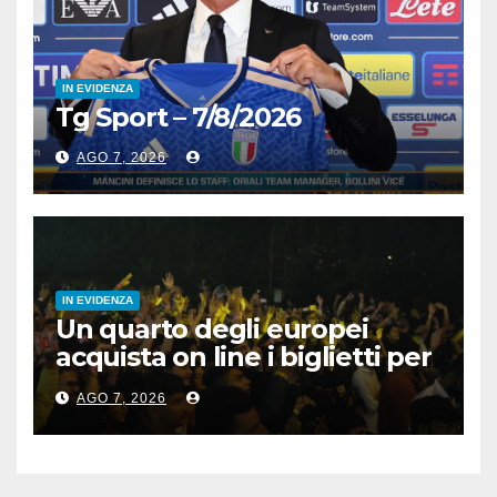
IN EVIDENZA
Tg Sport – 7/8/2026
AGO 7, 2026
IN EVIDENZA
Un quarto degli europei
acquista on line i biglietti per
gli spettacoli
AGO 7, 2026