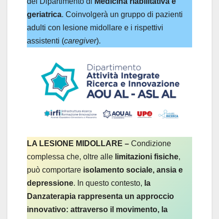
del Dipartimento di
Medicina riabilitativa e
geriatrica
. Coinvolgerà un gruppo di pazienti
adulti con lesione midollare e i rispettivi
assistenti (
caregiver
).
LA LESIONE MIDOLLARE –
Condizione
complessa che, oltre alle
limitazioni fisiche
,
può comportare
isolamento sociale, ansia e
depressione
. In questo contesto,
la
Danzaterapia rappresenta un approccio
innovativo: attraverso il movimento, la