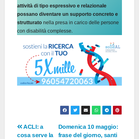
attività di tipo espressivo e relazionale
possano diventare un supporto concreto e
strutturato
nella presa in carico delle persone
con disabilità complesse.
Navigazione
ACLI: a
Domenica 10 maggio:
cosa serve la
frase del giorno, santi