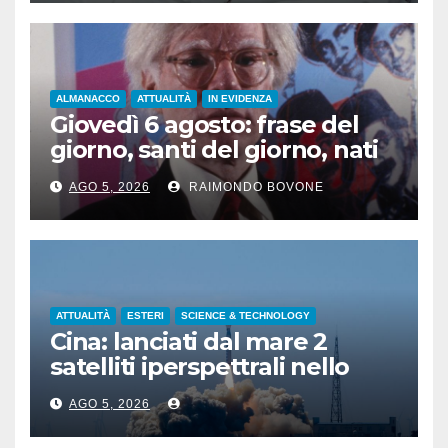
ALMANACCO
ATTUALITÀ
IN EVIDENZA
Giovedì 6 agosto: frase del
giorno, santi del giorno, nati
famosi, accadde oggi
AGO 5, 2026
RAIMONDO BOVONE
ATTUALITÀ
ESTERI
SCIENCE & TECHNOLOGY
Cina: lanciati dal mare 2
satelliti iperspettrali nello
Shandong
AGO 5, 2026