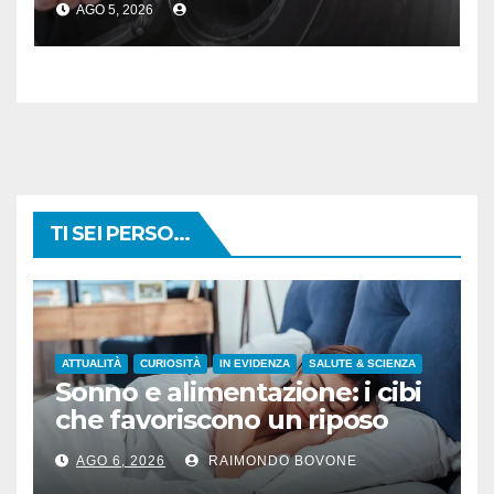
AGO 5, 2026
TI SEI PERSO...
ATTUALITÀ
CURIOSITÀ
IN EVIDENZA
SALUTE & SCIENZA
Sonno e alimentazione: i cibi
che favoriscono un riposo
naturale
AGO 6, 2026
RAIMONDO BOVONE