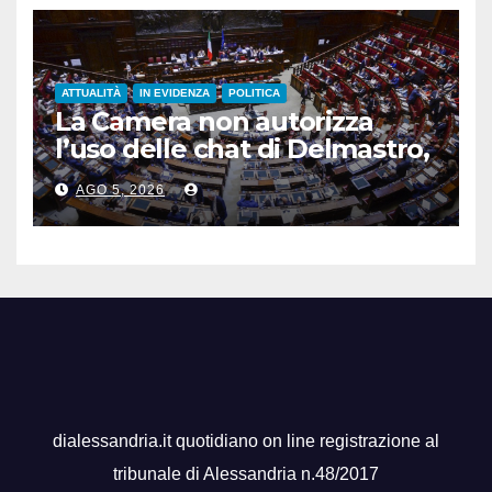
ATTUALITÀ
IN EVIDENZA
POLITICA
La Camera non autorizza
l’uso delle chat di Delmastro,
voto a scrutinio segreto
AGO 5, 2026
dialessandria.it quotidiano on line registrazione al
tribunale di Alessandria n.48/2017