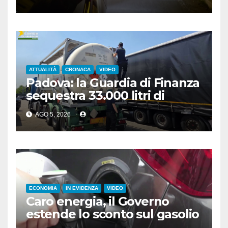
ATTUALITÀ
CRONACA
VIDEO
Padova: la Guardia di Finanza
sequestra 33.000 litri di
carburante di contrabbando
AGO 5, 2026
ECONOMIA
IN EVIDENZA
VIDEO
Caro energia, il Governo
estende lo sconto sul gasolio