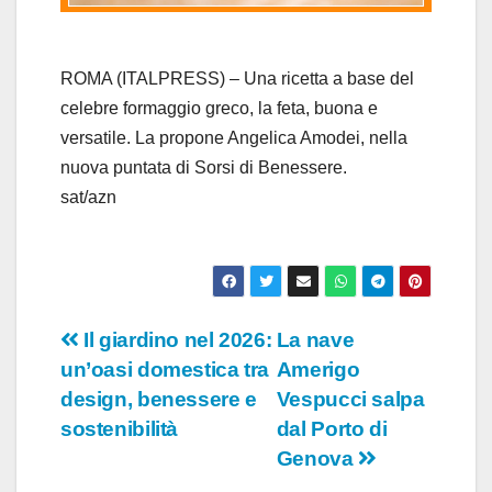
a
y
ROMA (ITALPRESS) – Una ricetta a base del
celebre formaggio greco, la feta, buona e
V
versatile. La propone Angelica Amodei, nella
nuova puntata di Sorsi di Benessere.
i
sat/azn
d
e
o
Navigazione
Il giardino nel 2026:
La nave
un’oasi domestica tra
Amerigo
articoli
design, benessere e
Vespucci salpa
sostenibilità
dal Porto di
Genova