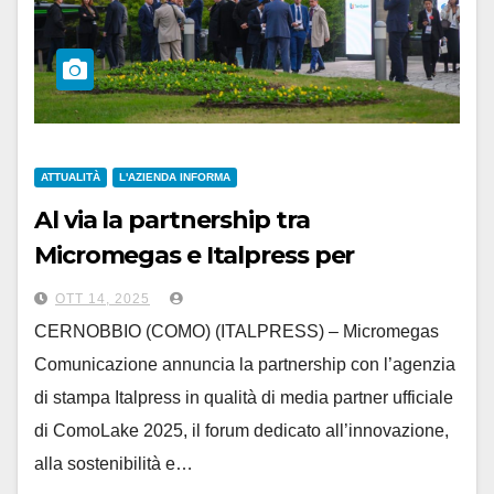
ATTUALITÀ
L'AZIENDA INFORMA
Al via la partnership tra
Micromegas e Italpress per
ComoLake 2025
OTT 14, 2025
CERNOBBIO (COMO) (ITALPRESS) – Micromegas
Comunicazione annuncia la partnership con l’agenzia
di stampa Italpress in qualità di media partner ufficiale
di ComoLake 2025, il forum dedicato all’innovazione,
alla sostenibilità e…