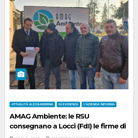
ATTUALITÀ ALESSANDRINA
IN EVIDENZA
L'AZIENDA INFORMA
AMAG Ambiente: le RSU
consegnano a Locci (FdI) le firme di
tutti i dipendenti