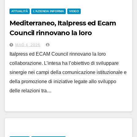
ATTUALITÀ
L'AZIENDA INFORMA
VIDEO
Mediterraneo, Italpress ed Ecam
Council rinnovano la loro
partnership
MAG 4, 2026
Italpress ed ECAM Council rinnovano la loro
collaborazione. L’intesa ha l’obiettivo di sviluppare
sinergie nei campi della comunicazione istituzionale e
della promozione di iniziative legate allo sviluppo
delle relazioni tra…