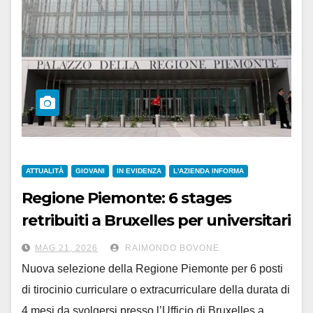
ATTUALITÀ
GIOVANI
IN EVIDENZA
L'AZIENDA INFORMA
Regione Piemonte: 6 stages
retribuiti a Bruxelles per universitari
e neo-laureati, dal 1° settembre
MAG 21, 2026
RAIMONDO BOVONE
Nuova selezione della Regione Piemonte per 6 posti
di tirocinio curriculare o extracurriculare della durata di
4 mesi da svolgersi presso l’Ufficio di Bruxelles a