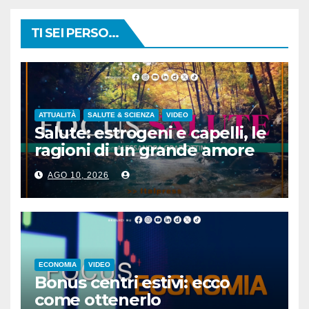
TI SEI PERSO...
ATTUALITÀ
SALUTE & SCIENZA
VIDEO
Salute: estrogeni e capelli, le
ragioni di un grande amore
AGO 10, 2026
ECONOMIA
VIDEO
Bonus centri estivi: ecco
come ottenerlo