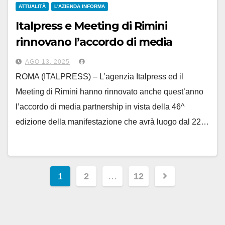
ATTUALITÀ
L'AZIENDA INFORMA
Italpress e Meeting di Rimini
rinnovano l’accordo di media
partnership
AGO 13, 2025
ROMA (ITALPRESS) – L’agenzia Italpress ed il
Meeting di Rimini hanno rinnovato anche quest’anno
l’accordo di media partnership in vista della 46^
edizione della manifestazione che avrà luogo dal 22…
Paginazione
1
2
…
12
degli
articoli