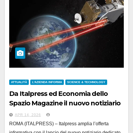
ATTUALITÀ
L'AZIENDA INFORMA
SCIENCE & TECHNOLOGY
Da Italpress ed Economia dello
Spazio Magazine il nuovo notiziario
Aerospazio
APR 14, 2026
ROMA (ITALPRESS) – Italpress amplia l’offerta
informativa con il lancio del nuovo notiziario dedicato