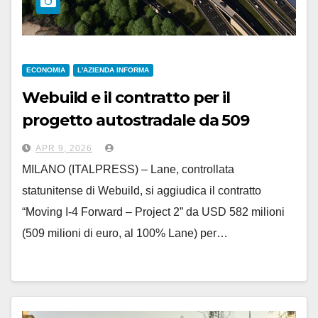
ECONOMIA
L'AZIENDA INFORMA
Webuild e il contratto per il
progetto autostradale da 509
milioni di euro in Florida
APR 9, 2026
MILANO (ITALPRESS) – Lane, controllata
statunitense di Webuild, si aggiudica il contratto
“Moving I-4 Forward – Project 2” da USD 582 milioni
(509 milioni di euro, al 100% Lane) per…