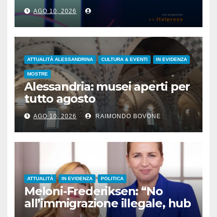
AGO 10, 2026
ATTUALITÀ ALESSANDRINA
CULTURA & EVENTI
IN EVIDENZA
MOSTRE
Alessandria: musei aperti per
tutto agosto
AGO 10, 2026
RAIMONDO BOVONE
ATTUALITÀ
IN EVIDENZA
POLITICA
Meloni-Frederiksen: “No
all’immigrazione illegale, hub
di rimpatrio in Paesi terzi”