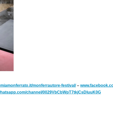
iamonferrato.it/monferrautore-festival/
–
www.facebook.co
/whatsapp.com/channel/0029VbCbWpT7tkjCsDluuK0G