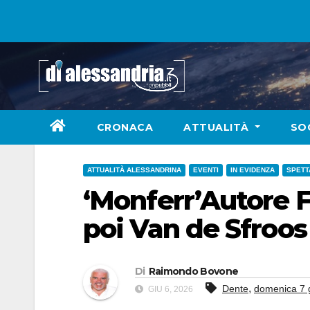
Skip
to
content
CRONACA
ATTUALITÀ
SO
ATTUALITÀ ALESSANDRINA
EVENTI
IN EVIDENZA
SPETT
‘Monferr’Autore Fe
poi Van de Sfroos (
Di
Raimondo Bovone
,
Dente
domenica 7 
GIU 6, 2026