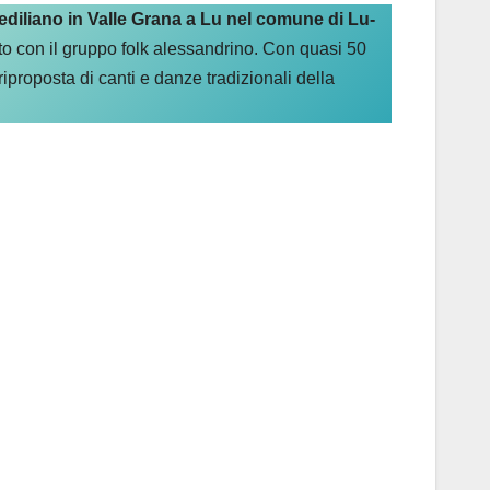
Mediliano in Valle Grana a Lu nel comune di Lu-
nto con il gruppo folk alessandrino. Con quasi 50
iproposta di canti e danze tradizionali della