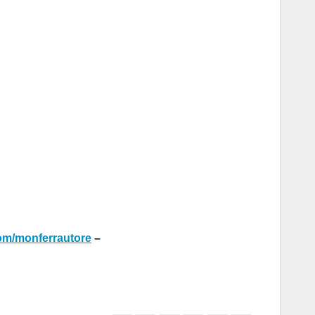
m/monferrautore
–