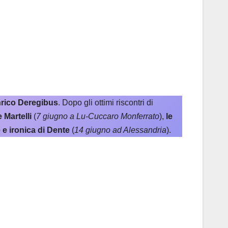
Enrico Deregibus
. Dopo gli ottimi riscontri di
e Martelli
(
7 giugno a Lu-Cuccaro Monferrato
),
le
 e ironica di Dente
(
14 giugno ad Alessandria
).