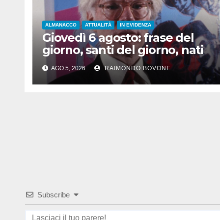
ALMANACCO
ATTUALITÀ
IN EVIDENZA
Giovedì 6 agosto: frase del
giorno, santi del giorno, nati
famosi, accadde oggi
AGO 5, 2026
RAIMONDO BOVONE
Subscribe