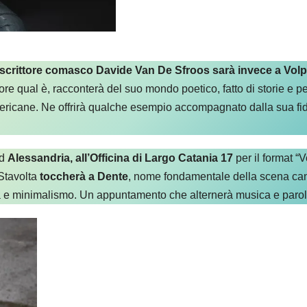
scrittore comasco Davide Van De Sfroos sarà invece a Vol
re qual è, racconterà del suo mondo poetico, fatto di storie e p
ricane. Ne offrirà qualche esempio accompagnato dalla sua fida 
ad
Alessandria, all’Officina di Largo Catania 17
per il format “Ve
Stavolta
toccherà a Dente
, nome fondamentale della scena canta
onia e minimalismo. Un appuntamento che alternerà musica e paro