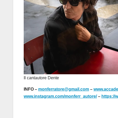
Il cantautore Dente
INFO –
monferratore@gmail.com
–
www.accadem
www.instagram.com/monferr_autore/
–
https:/