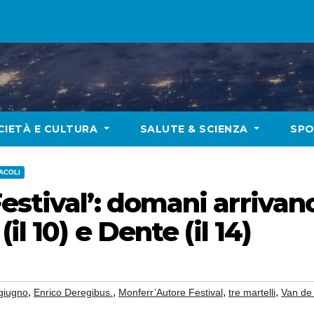
CIETÀ E CULTURA
SALUTE & SCIENZA
SP
ACOLI
stival’: domani arrivano 
il 10) e Dente (il 14)
,
,
,
,
giugno
Enrico Deregibus.
Monferr’Autore Festival
tre martelli
Van de