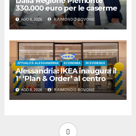
Dalla Regione Piemonte
330.000 euro per le caserme
della Guardia di Finanza
AGO 8, 2026
RAIMONDO BOVONE
ATTUALITÀ ALESSANDRINA
ECONOMIA
IN EVIDENZA
Alessandria: IKEA inaugura il
1° ‘Plan & Order’ al centro
commerciale Panorama
AGO 8, 2026
RAIMONDO BOVONE
0