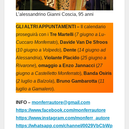
L’alessandrino Gianni Coscia, 95 anni
GLI ALTRI APPUNTAMENTI –
Il calendario
proseguirà con i
Tre Martelli
(
7 giugno a Lu-
Cuccaro Monferrato
),
Davide Van De Sfroos
(
10 giugno a Volpedo
),
Dente
(
14 giugno ad
Alessandria
),
Violante Placido
(
25 giugno a
Rivarone
),
omaggio a Enzo Jannacci
(
27
giugno a Castelletto Monferrato
),
Banda Osiris
(
2 luglio a Balzola
),
Bruno Gambarotta
(
11
luglio a Gamalero
).
INFO –
monferrautore@gmail.com
https://www.facebook.com/monferrautore
https://www.instagram.com/monferr_autore
https://whatsapp.com/channel/0029VbCbWp