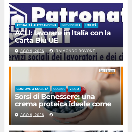
ATTUALITÀ ALESSANDRINA
IN EVIDENZA
UTILITÀ
ACLI: lavorare in Italia con la
Carta Blu UE
AGO 9, 2026
RAIMONDO BOVONE
COSTUME & SOCIETÀ
CUCINA
VIDEO
Sorsi di Benessere: una
crema proteica ideale come
spuntino
AGO 9, 2026