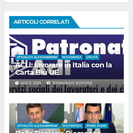
ARTICOLI CORRELATI
ATTUALITÀ ALESSANDRINA
IN EVIDENZA
UTILITÀ
ACLI: lavorare in Italia con la
Carta Blu UE
AGO 9, 2026
RAIMONDO BOVONE
ATTUALITÀ ALESSANDRINA
IN EVIDENZA
PRIMO PIANO