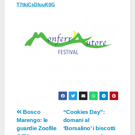
T7tkjCsDluuK0G
Navigazione
Bosco
“Cookies Day”:
Marengo: le
domani al
articoli
guardie Zoofile
‘Borsalino’ i biscotti