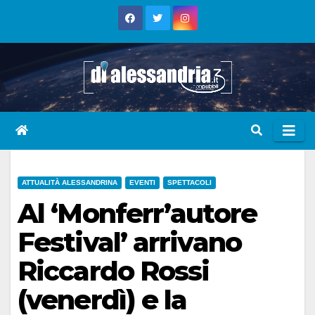
Skip
to
content
ATTUALITÀ ALESSANDRINA
EVENTI
SPETTACOLI
Al ‘Monferr’autore
Festival’ arrivano
Riccardo Rossi
(venerdì) e la