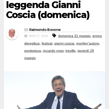
leggenda Gianni
Coscia (domenica)
Di
Raimondo Bovone
,
domenica 31 maggio
enrico
MAG 27, 2026
,
,
,
,
deregibus
festival
gianni coscia
monferr'autore
,
,
,
pontestura
riccardo rossi
treville
venerdì 29
maggio