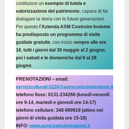
costituisce un
esempio di tutela e
valorizzazione del patrimonio
, capace di far
dialogare la storia con le future generazioni.
Per questo
l’Azienda ASM Costruire Insieme
ha predisposto un programma di visite
guidate gratuite
, con inizio s
empre alle ore
16
,
tutti i giorni dal 30 maggio al 2 giugno,
poi i sabati e le domeniche dal 6 al 28
giugno
.
PRENOTAZIONI – email:
serviziculturali.0220@asmcostruireinsieme.it
telefono fisso: 0131-234266 (lunedì-venerdì
ore 9-14, martedì e giovedì ore 14-17)
telefono cellulare: 348-989919 (attivo nei
giorni di visita guidata ore 15-18)
INFO:
www.asmcostruireinsieme.it