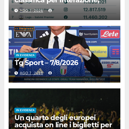
cresce Futuro Nazionale
AGO 7, 2026
IN EVIDENZA
Tg Sport – 7/8/2026
AGO 7, 2026
IN EVIDENZA
Un quarto degli europei
acquista on line i biglietti per