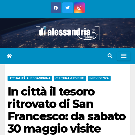
Skip
to
content
ATTUALITÀ ALESSANDRINA
CULTURA & EVENTI
IN EVIDENZA
In città il tesoro
ritrovato di San
Francesco: da sabato
30 maggio visite