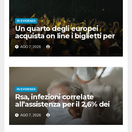
IN EVIDENZA
Un quarto degli europei
acquista on line i biglietti per
gli spettacoli
AGO 7, 2026
IN EVIDENZA
Rsa, infezioni correlate
all’assistenza per il 2,6% dei
residenti
AGO 7, 2026