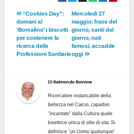
Navigazione
“Cookies Day”:
Mercoledì 27
domani al
maggio: frase del
articoli
‘Borsalino’ i biscotti
giorno, santi del
per sostenere la
giorno, nati
ricerca delle
famosi, accadde
Professioni Sanitarie
oggi
Di
Raimondo Bovone
Ricercatore instancabile della
bellezza nel Calcio, caparbio
"incantato" dalla Cultura quale
bisettrice unica di stile di vita. Si
definisce "un Uomo qualunque"