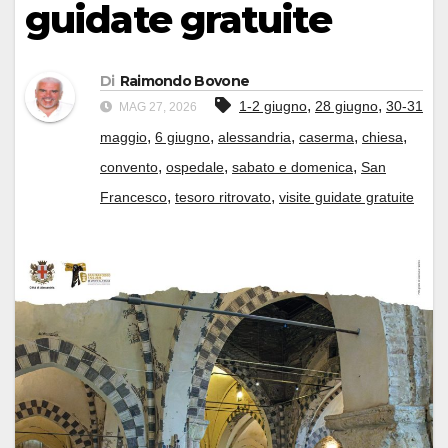
guidate gratuite
Di
Raimondo Bovone
,
,
1-2 giugno
28 giugno
30-31
MAG 27, 2026
,
,
,
,
,
maggio
6 giugno
alessandria
caserma
chiesa
,
,
,
convento
ospedale
sabato e domenica
San
,
,
Francesco
tesoro ritrovato
visite guidate gratuite