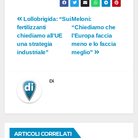
Navigazione
Lollobrigida: “Sui
Meloni:
fertilizzanti
“Chiediamo che
articoli
chiediamo all’UE
l’Europa faccia
una strategia
meno e lo faccia
industriale”
meglio”
Di
ARTICOLI CORRELATI