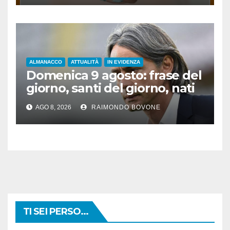
ALMANACCO
ATTUALITÀ
IN EVIDENZA
Domenica 9 agosto: frase del
giorno, santi del giorno, nati
famosi, accadde oggi
AGO 8, 2026
RAIMONDO BOVONE
TI SEI PERSO...