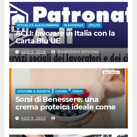
ATTUALITÀ ALESSANDRINA
IN EVIDENZA
UTILITÀ
ACLI: lavorare in Italia con la
Carta Blu UE
AGO 9, 2026
RAIMONDO BOVONE
COSTUME & SOCIETÀ
CUCINA
VIDEO
Sorsi di Benessere: una
crema proteica ideale come
spuntino
AGO 9, 2026