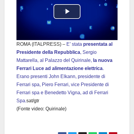
P
l
a
ROMA (ITALPRESS) –
E’ stata
presentata al
Presidente della Repubblica
, Sergio
y
Mattarella, al Palazzo del Quirinale,
la nuova
Ferrari Luce ad alimentazione elettrica
.
V
Erano presenti John Elkann, presidente di
i
Ferrari spa, Piero Ferrari, vice Presidente di
Ferrari spa e Benedetto Vigna, ad di Ferrari
d
Spa.
sat/gtr
(Fonte video: Quirinale)
e
o