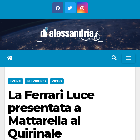
Skip
to
content
EVENTI
IN EVIDENZA
VIDEO
La Ferrari Luce
presentata a
Mattarella al
Quirinale