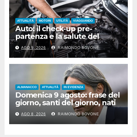
ATTUALITÀ
MOTORI
UTILITÀ
VIAGGIANDO
Auto: il check-up pre-
partenza e la salute del
motore sotto il sole
AGO 9, 2026
RAIMONDO BOVONE
ALMANACCO
ATTUALITÀ
IN EVIDENZA
Domenica 9 agosto: frase del
giorno, santi del giorno, nati
famosi, accadde oggi
AGO 8, 2026
RAIMONDO BOVONE