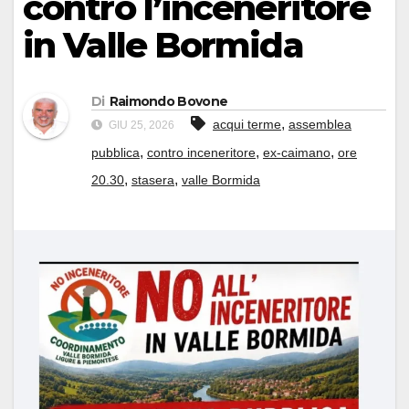
contro l’inceneritore
in Valle Bormida
Di
Raimondo Bovone
,
acqui terme
assemblea
GIU 25, 2026
,
,
,
pubblica
contro inceneritore
ex-caimano
ore
,
,
20.30
stasera
valle Bormida