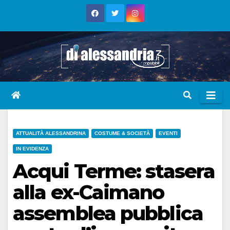
Skip
to
content
ATTUALITÀ ALESSANDRINA
COSTUME & SOCIETÀ
EVENTI
IN EVIDENZA
Acqui Terme: stasera
alla ex-Caimano
assemblea pubblica