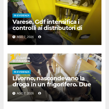
IN EVIDENZA
Varese, Gdf intensifica i
controlli ai distributori di
carburante, 6 multati
AGO 7, 2026
IN EVIDENZA
Livorno, nascondevano la
droga in un frigorifero. Due
arresti
AGO 7, 2026