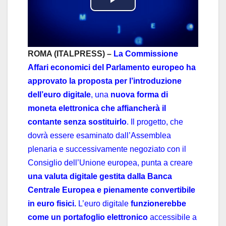
P
l
a
ROMA (ITALPRESS) –
La Commissione
Affari economici del Parlamento europeo ha
y
approvato la proposta per l’introduzione
dell’euro digitale
, una
nuova forma di
V
moneta elettronica che affiancherà il
i
contante senza sostituirlo
. Il progetto, che
dovrà essere esaminato dall’Assemblea
d
plenaria e successivamente negoziato con il
Consiglio dell’Unione europea, punta a creare
e
una valuta digitale gestita dalla Banca
o
Centrale Europea e pienamente convertibile
in euro fisici.
L’euro digitale
funzionerebbe
come un portafoglio elettronico
accessibile a