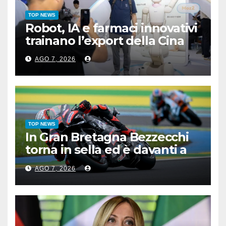
TOP NEWS
Robot, IA e farmaci innovativi
trainano l’export della Cina
AGO 7, 2026
TOP NEWS
In Gran Bretagna Bezzecchi
torna in sella ed è davanti a
tutti nelle Practice
AGO 7, 2026