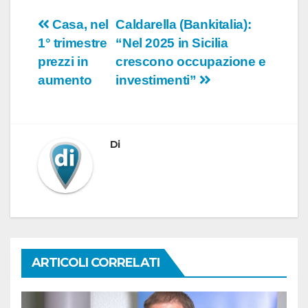
Navigazione
Casa, nel
Caldarella (Bankitalia):
1° trimestre
“Nel 2025 in Sicilia
articoli
prezzi in
crescono occupazione e
aumento
investimenti”
Di
ARTICOLI CORRELATI