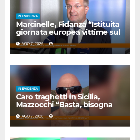
IN EVIDENZA
Marcinelle, Fidanza “Istituita
giornata europea vittime sul
lavoro l’8 agosto”
AGO 7, 2026
IN EVIDENZA
Caro traghetti in Sicilia,
Mazzocchi “Basta, bisogna
fermare questo scempio”
AGO 7, 2026