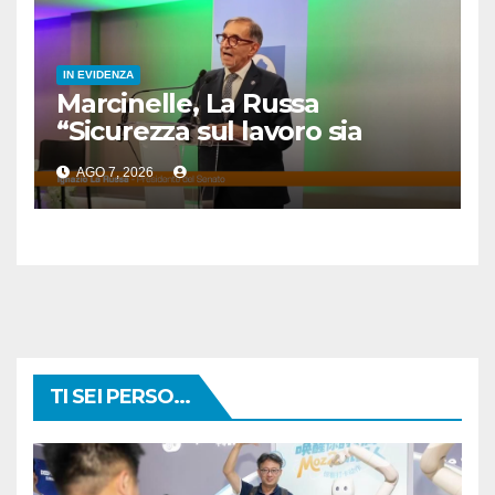
IN EVIDENZA
Marcinelle, La Russa
“Sicurezza sul lavoro sia
priorità per tutti”
AGO 7, 2026
TI SEI PERSO...