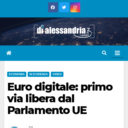
Skip
to
content
ECONOMIA
IN EVIDENZA
VIDEO
Euro digitale: primo
via libera dal
Parlamento UE
Di