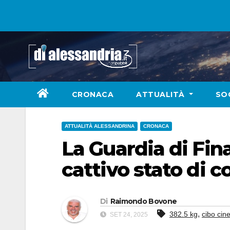
Skip
to
content
CRONACA
ATTUALITÀ
SO
ATTUALITÀ ALESSANDRINA
CRONACA
La Guardia di Fin
cattivo stato di 
Di
Raimondo Bovone
,
382.5 kg
cibo cin
SET 24, 2025