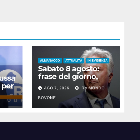
ALMANACCO
ATTUALITÀ
IN EVIDENZA
Sabato 8 agosto:
frase del giorno,
Russa
santi del giorno, nati
 per
AGO 7, 2026
RAIMONDO
famosi, accadde
oggi
BOVONE