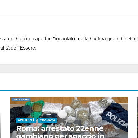
za nel Calcio, caparbio "incantato" dalla Cultura quale bisettrice
alità dell'Essere.
ATTUALITÀ
CRONACA
Roma: arrestato 22enne
gambiano per spaccio in