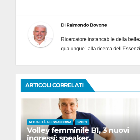
articoli
Di
Raimondo Bovone
Ricercatore instancabile della bellez
qualunque" alla ricerca dell'Essenzi
ARTICOLI CORRELATI
ATTUALITÀ ALESSANDRINA
SPORT
Volley femminile B1, 3 nuovi
ingressi: speaker,