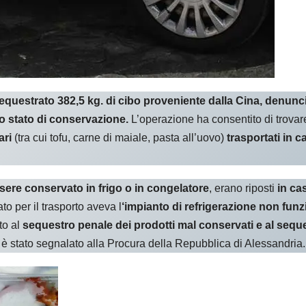
sequestrato 382,5 kg. di cibo proveniente dalla Cina, denun
vo stato di conservazione.
L’operazione ha consentito di trovar
ari
(tra cui tofu, carne di maiale, pasta all’uovo)
trasportati in c
ere conservato in frigo o in congelatore
, erano riposti
in cas
ato per il trasporto aveva l
‘impianto di refrigerazione non fun
to al
sequestro penale dei prodotti mal conservati e al seques
, è stato segnalato alla Procura della Repubblica di Alessandria.