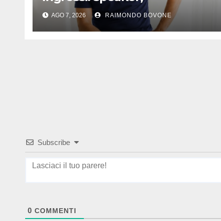
preparatore atletico e team
AGO 7, 2026
RAIMONDO BOVONE
manager
Subscribe
0
COMMENTI