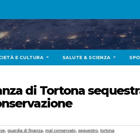
CIETÀ E CULTURA
SALUTE & SCIENZA
SP
anza di Tortona sequestr
conservazione
,
,
,
,
ese
guardia di finanza
mal conservato
sequestro
tortona