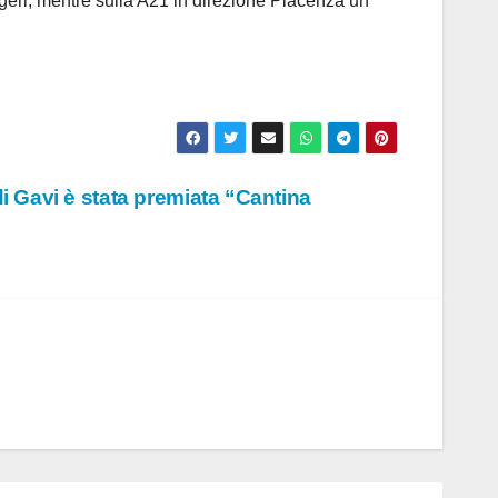
eggeri, mentre sulla A21 in direzione Piacenza un
di Gavi è stata premiata “Cantina