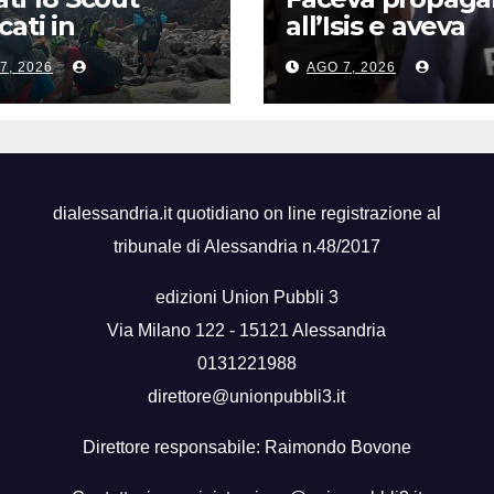
cati in
all’Isis e aveva
romonte, due
tutorial per bo
7, 2026
AGO 7, 2026
perati in
arrestato 16enn
ottero
Como
dialessandria.it quotidiano on line registrazione al
tribunale di Alessandria n.48/2017
edizioni Union Pubbli 3
Via Milano 122 - 15121 Alessandria
0131221988
direttore@unionpubbli3.it
Direttore responsabile: Raimondo Bovone