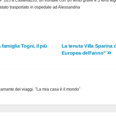
P 185 a Castellazzo, un frontale con un ferito grave e 3 feriti l
 stato trasportato in ospedale ad Alessandria
famiglia Togni, il più
La tenuta Villa Sparina 
Europea dell’anno”
, amante dei viaggi. "La mia casa è il mondo"