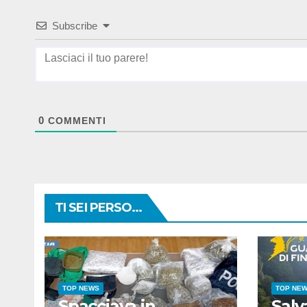
Subscribe
0
COMMENTI
TI SEI PERSO...
TOP NEWS
TOP NE
Spacciava in
Salv