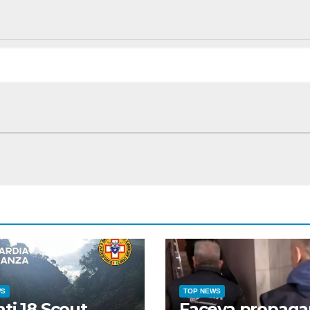
WS
TOP NEWS
ati 18 Scout
Faceva propag