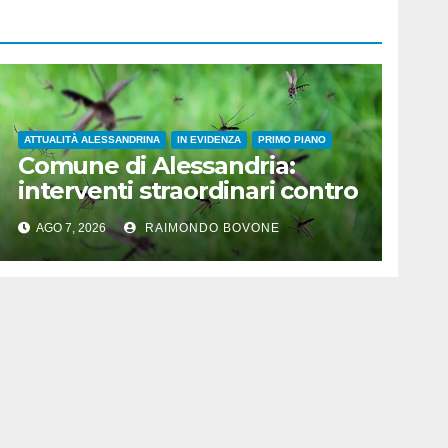
ATTUALITÀ ALESSANDRINA
IN EVIDENZA
PRIMO PIANO
Comune di Alessandria:
interventi straordinari contro
le zanzare
AGO 7, 2026
RAIMONDO BOVONE