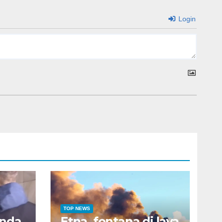
Login
TOP NEWS
anda
Etna, fontana di lava