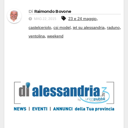
Di
Raimondo Bovone
,
23 e 24 maggio
MAG 22, 2015
,
,
,
,
castelceriolo
csi model
jet su alessandria
raduno
,
ventolina
weekend