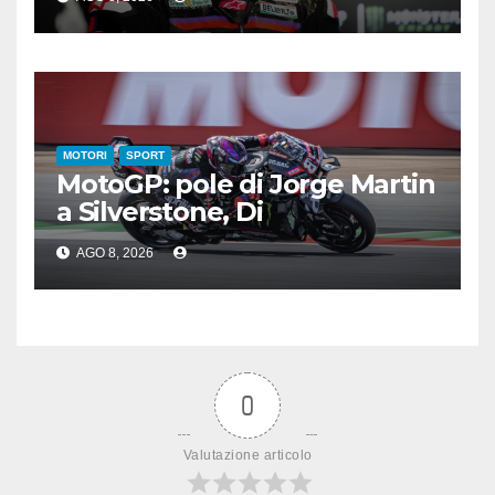
MOTORI
SPORT
MotoGP: pole di Jorge Martin
a Silverstone, Di
Giannantonio 4°, Bezzecchi 5°
AGO 8, 2026
0
Valutazione articolo