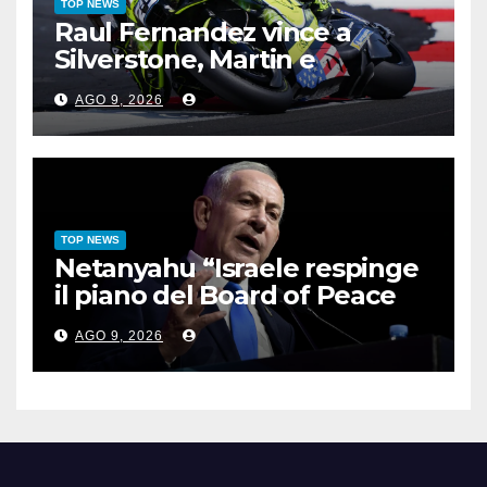
TOP NEWS
Raul Fernandez vince a
Silverstone, Martin e
Bezzecchi sul podio
AGO 9, 2026
TOP NEWS
Netanyahu “Israele respinge
il piano del Board of Peace
per Gaza”
AGO 9, 2026