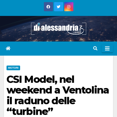
Skip
to
content
MOTORI
CSI Model, nel
weekend a Ventolina
il raduno delle
“turbine”