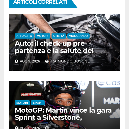
ARTICOLI CORRELATI
ATTUALITÀ
MOTORI
UTILITÀ
VIAGGIANDO
Auto: il check-up pre-
partenza e la salute del
motore sotto il sole
AGO 9, 2026
RAIMONDO BOVONE
MOTORI
SPORT
MotoGP: Martin vince la gara
Sprint a Silverstone,
preceduti Ogura e Bezzecchi
AGO 8, 2026