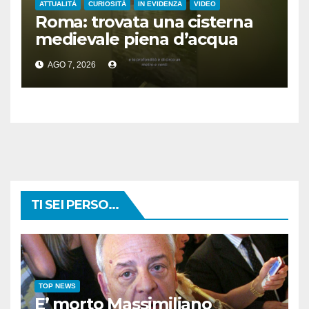
ATTUALITÀ
CURIOSITÀ
IN EVIDENZA
VIDEO
Roma: trovata una cisterna
medievale piena d’acqua
sotto la Camera dei Deputati
AGO 7, 2026
TI SEI PERSO...
TOP NEWS
E’ morto Massimiliano