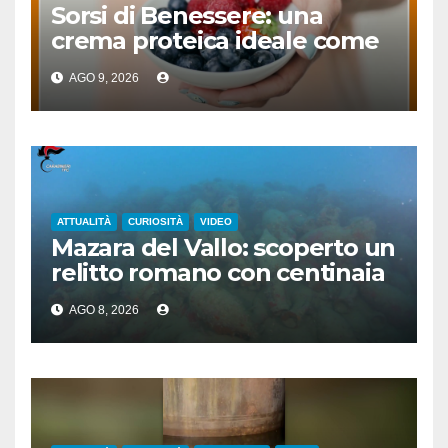
Sorsi di Benessere: una
crema proteica ideale come
spuntino
AGO 9, 2026
ATTUALITÀ
CURIOSITÀ
VIDEO
Mazara del Vallo: scoperto un
relitto romano con centinaia
di anfore
AGO 8, 2026