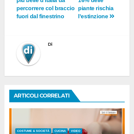
più belle d’Italia da
16% delle
articoli
percorrere col braccio
piante rischia
fuori dal finestrino
l’estinzione
Di
ARTICOLI CORRELATI
COSTUME & SOCIETÀ
CUCINA
VIDEO