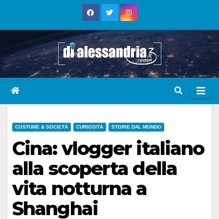
Skip
to
content
COSTUME & SOCIETÀ
CURIOSITÀ
STORIE DAL MONDO
Cina: vlogger italiano
alla scoperta della
vita notturna a
Shanghai