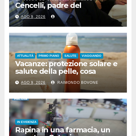
Cencelli, padre del
“manuale” omonimo
AGO 9, 2026
ATTUALITÀ
PRIMO PIANO
SALUTE
VIAGGIANDO
Vacanze: protezione solare e
salute della pelle, cosa
dicono le evidenze
AGO 9, 2026
RAIMONDO BOVONE
scientifiche
IN EVIDENZA
Rapina in una farmacia, un