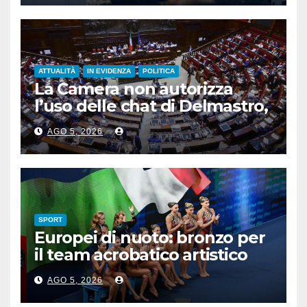
ATTUALITÀ
IN EVIDENZA
POLITICA
La Camera non autorizza
l’uso delle chat di Delmastro,
voto a scrutinio segreto
AGO 5, 2026
SPORT
Europei di nuoto: bronzo per
il team acrobatico artistico
dell’Italia
AGO 5, 2026