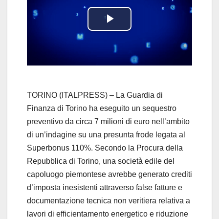
P
l
a
y
TORINO (ITALPRESS) – La Guardia di
Finanza di Torino ha eseguito un sequestro
V
preventivo da circa 7 milioni di euro nell’ambito
di un’indagine su una presunta frode legata al
i
Superbonus 110%. Secondo la Procura della
d
Repubblica di Torino, una società edile del
capoluogo piemontese avrebbe generato crediti
e
d’imposta inesistenti attraverso false fatture e
documentazione tecnica non veritiera relativa a
o
lavori di efficientamento energetico e riduzione