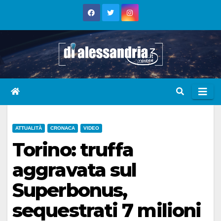
Skip
to
content
ATTUALITÀ
CRONACA
VIDEO
Torino: truffa
aggravata sul
Superbonus,
sequestrati 7 milioni