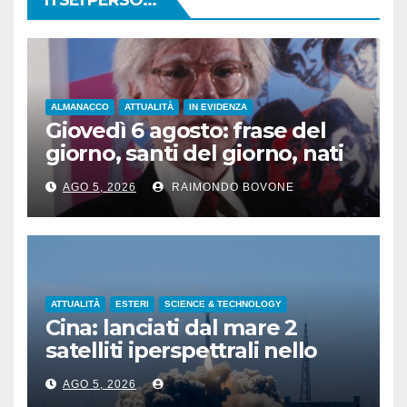
ALMANACCO
ATTUALITÀ
IN EVIDENZA
Giovedì 6 agosto: frase del
giorno, santi del giorno, nati
famosi, accadde oggi
AGO 5, 2026
RAIMONDO BOVONE
ATTUALITÀ
ESTERI
SCIENCE & TECHNOLOGY
Cina: lanciati dal mare 2
satelliti iperspettrali nello
Shandong
AGO 5, 2026