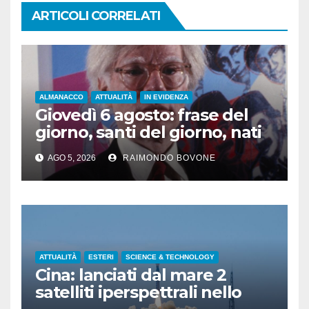
ARTICOLI CORRELATI
ALMANACCO
ATTUALITÀ
IN EVIDENZA
Giovedì 6 agosto: frase del
giorno, santi del giorno, nati
famosi, accadde oggi
AGO 5, 2026
RAIMONDO BOVONE
ATTUALITÀ
ESTERI
SCIENCE & TECHNOLOGY
Cina: lanciati dal mare 2
satelliti iperspettrali nello