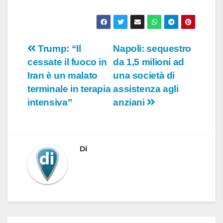
Navigazione
Trump: “Il
Napoli: sequestro
cessate il fuoco in
da 1,5 milioni ad
articoli
Iran è un malato
una società di
terminale in terapia
assistenza agli
intensiva”
anziani
Di