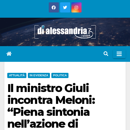
Skip
to
content
ATTUALITÀ
IN EVIDENZA
POLITICA
Il ministro Giuli
incontra Meloni:
“Piena sintonia
nell’azione di