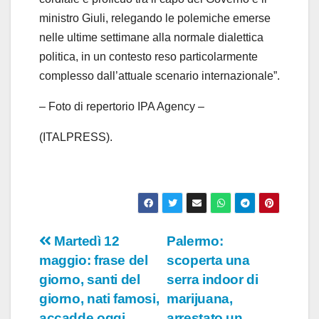
ministro Giuli, relegando le polemiche emerse
nelle ultime settimane alla normale dialettica
politica, in un contesto reso particolarmente
complesso dall’attuale scenario internazionale”.
– Foto di repertorio IPA Agency –
(ITALPRESS).
Navigazione
Martedì 12
Palermo:
maggio: frase del
scoperta una
articoli
giorno, santi del
serra indoor di
giorno, nati famosi,
marijuana,
accadde oggi
arrestato un