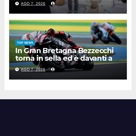
AGO 7, 2026
TOP NEWS
In Gran Bretagna Bezzecchi
torna in sella ed è davanti a
tutti nelle Practice
AGO 7, 2026