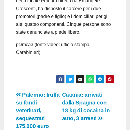
della locale Procura diretta da Emanuele
Crescenti, ha disposto il carcere per i due
promotori (padre e figlio) e i domiciliari per gli
altri quattro componenti. Cinque persone sono
state denunciate a piede libero.
pc/mca3 (fonte video: ufficio stampa
Carabinieri)
Navigazione
Palermo: truffa
Catania: arrivati
su fondi
dalla Spagna con
articoli
veterinari,
13 kg di cocaina in
sequestrati
auto, 3 arresti
175.000 euro