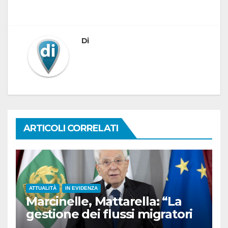
Di
ARTICOLI CORRELATI
ATTUALITÀ
IN EVIDENZA
Marcinelle, Mattarella: “La
gestione dei flussi migratori
rispetti la dignità delle