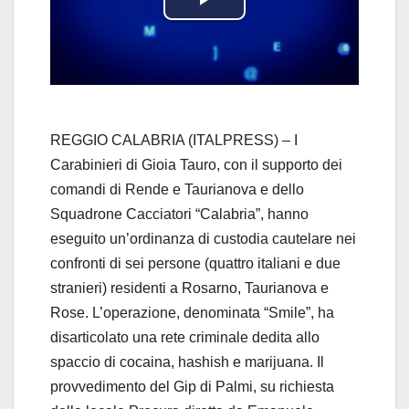
P
l
a
y
REGGIO CALABRIA (ITALPRESS) – I
Carabinieri di Gioia Tauro, con il supporto dei
V
comandi di Rende e Taurianova e dello
Squadrone Cacciatori “Calabria”, hanno
i
eseguito un’ordinanza di custodia cautelare nei
d
confronti di sei persone (quattro italiani e due
stranieri) residenti a Rosarno, Taurianova e
e
Rose. L’operazione, denominata “Smile”, ha
disarticolato una rete criminale dedita allo
o
spaccio di cocaina, hashish e marijuana. Il
provvedimento del Gip di Palmi, su richiesta