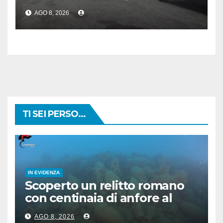
denunce e sequestro di armi
AGO 8, 2026
e rame
TI SEI PERSO...
IN EVIDENZA
Scoperto un relitto romano
con centinaia di anfore al
largo di Mazara del Vallo
AGO 8, 2026