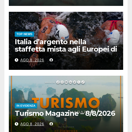
TOP NEWS
Italia d’argento nella
staffetta mista agli Europei di
nuoto di fondo
AGO 8, 2026
IN EVIDENZA
Turismo Magazine – 8/8/2026
AGO 8, 2026