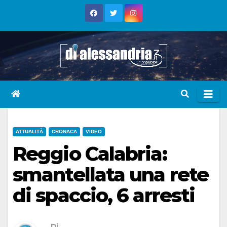
Skip
to
content
ATTUALITÀ
CRONACA
VIDEO
Reggio Calabria:
smantellata una rete
di spaccio, 6 arresti
Di