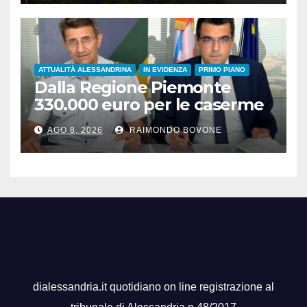
ATTUALITÀ ALESSANDRINA
IN EVIDENZA
PRIMO PIANO
Dalla Regione Piemonte
330.000 euro per le caserme
della Guardia di Finanza
AGO 8, 2026
RAIMONDO BOVONE
dialessandria.it quotidiano on line registrazione al