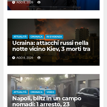
AGO 8, 2026
persone”
ATTUALITÀ
CRONACA
IN EVIDENZA
Ucraina: attacchi russi nella
notte vicino Kiev, 3 morti tra
cui 1 bambino
AGO 8, 2026
ATTUALITÀ
CRONACA
VIDEO
Napoli, blitz in un campo
nomadi: 1 arresto, 23