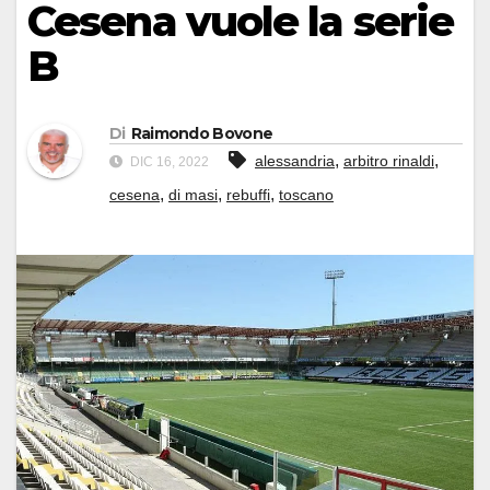
Cesena vuole la serie
B
Di
Raimondo Bovone
,
,
alessandria
arbitro rinaldi
DIC 16, 2022
,
,
,
cesena
di masi
rebuffi
toscano