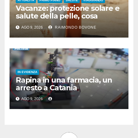
ATTUALITÀ
PRIMO PIANO
SALUTE
VIAGGIANDO
Vacanze: protezione solare e
salute della pelle, cosa
dicono le evidenze
AGO 9, 2026
RAIMONDO BOVONE
scientifiche
IN EVIDENZA
Rapina in una farmacia, un
arresto a Catania
AGO 9, 2026