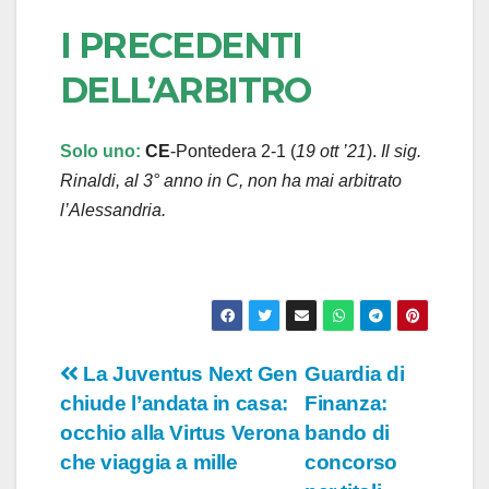
I PRECEDENTI
DELL’ARBITRO
Solo uno:
CE
-Pontedera 2-1
(
19 ott ’21
).
Il sig.
Rinaldi, al 3° anno in C, non ha mai arbitrato
l’Alessandria.
Navigazione
La Juventus Next Gen
Guardia di
chiude l’andata in casa:
Finanza:
articoli
occhio alla Virtus Verona
bando di
che viaggia a mille
concorso