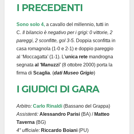
I PRECEDENTI
Sono solo 4,
a cavallo del millennio, tutti in
C.
Il bilancio è negativo per i grigi: 0 vittorie, 2
pareggi, 2 sconfitte, gol 3-5.
Doppia sconfitta in
casa romagnola (1-0 e 2-1) e doppio pareggio
al ‘Moccagatta’ (1-1). L’
unica rete
mandrogna
segnata
al ‘Manuzzi’
(8 ottobre 2000) porta la
firma di
Scaglia
. (
dati Museo Grigio
)
I GIUDICI DI GARA
Arbitro:
Carlo Rinaldi
(Bassano del Grappa)
Assistenti:
Alessandro Parisi
(BA) /
Matteo
Taverna
(BG)
4° ufficiale:
Riccardo Boiani
(PU)