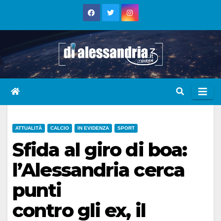
Skip
to
content
ATTUALITÀ
CALCIO
IN EVIDENZA
SPORT
Sfida al giro di boa:
l’Alessandria cerca
punti
contro gli ex, il