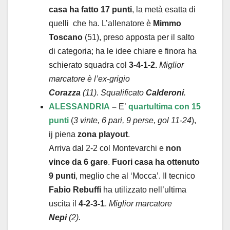
casa ha fatto 17 punti
, la metà esatta di
quelli che ha. L’allenatore è
Mimmo
Toscano
(51), preso apposta per il salto
di categoria; ha le idee chiare e finora ha
schierato squadra col
3-4-1-2.
Miglior
marcatore è l’ex-grigio
Corazza
(11)
.
Squalificato
Calderoni
.
ALESSANDRIA
–
E’
quartultima con
15
punti
(
3 vinte, 6 pari, 9 perse, gol 11-24
),
ij piena
zona playout
.
Arriva dal 2-2 col Montevarchi e
non
vince da 6 gare
.
Fuori casa ha ottenuto
9 punti
, meglio che al ‘Mocca’. Il tecnico
Fabio Rebuffi
ha utilizzato nell’ultima
uscita il
4-2-3-1
.
Miglior marcatore
Nepi
(2).