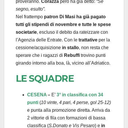
proveranno.
Corazza
però ha già detto:
“Se
segno, esulto”.
Nel frattempo
patron Di Masi ha già pagato
tutti gli stipendi di novembre e tutte le spese
societarie
, escluso il debito da rateizzare con
l’Agenzia delle Entrate. Con le
trattative
per la
cessione/acquisizione
in stallo
, non resta che
sperare che i ragazzi di
Rebuffi
trovino punti
girando intorno alla boa, là, vicino all’Adriatico.
LE SQUADRE
CESENA
–
E’
3° in classifica con 34
punti
(
10 vinte, 4 pari, 4 perse, gol 25-12)
e punta alla promozione diretta. Arriva da
2 vittorie di fila con formazioni di bassa
classifica (
S.Donato e Vis Pesaro
) e
in