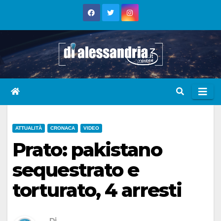
Skip
to
content
ATTUALITÀ
CRONACA
VIDEO
Prato: pakistano
sequestrato e
torturato, 4 arresti
Di