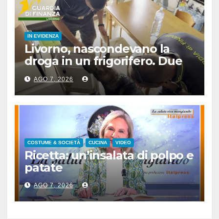
IN EVIDENZA
Livorno, nascondevano la
droga in un frigorifero. Due
arresti
AGO 7, 2026
COSTUME & SOCIETÀ
CUCINA
VIDEO
Ricetta: un’insalata di polpo e
patate
AGO 7, 2026