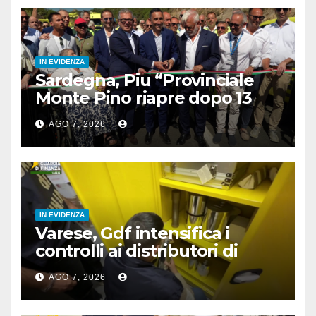
IN EVIDENZA
Sardegna, Piu “Provinciale
Monte Pino riapre dopo 13
anni, opera fondamentale”
AGO 7, 2026
IN EVIDENZA
Varese, Gdf intensifica i
controlli ai distributori di
carburante, 6 multati
AGO 7, 2026