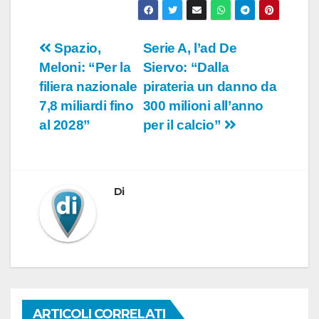
Navigazione
Spazio,
Serie A, l’ad De
Meloni: “Per la
Siervo: “Dalla
articoli
filiera nazionale
pirateria un danno da
7,8 miliardi fino
300 milioni all’anno
al 2028”
per il calcio”
Di
ARTICOLI CORRELATI