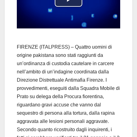
P
l
a
y
FIRENZE (ITALPRESS) – Quattro uomini di
origine pakistana sono stati raggiunti da
V
un’ordinanza di custodia cautelare in carcere
nell’ambito di un’indagine coordinata dalla
i
Direzione Distrettuale Antimafia Firenze. I
d
provvedimenti, eseguiti dalla Squadra Mobile di
Prato su delega della Procura fiorentina,
e
riguardano gravi accuse che vanno dal
sequestro di persona alla tortura, dalla rapina
o
aggravata alle lesioni personali aggravate.
Secondo quanto ricostruito dagli inquirenti, i