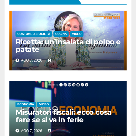
COSTUME & SOCIETÀ
CUCINA
VIDEO
Ricetta: un’insalata di polpo e
patate
AGO 7, 2026
ECONOMIA
VIDEO
Misuratori fiscali: ecco cosa
fare se si va in ferie
AGO 7, 2026