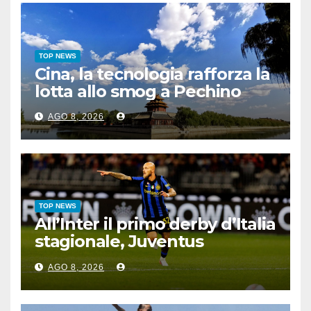
TOP NEWS
Cina, la tecnologia rafforza la
lotta allo smog a Pechino
AGO 8, 2026
TOP NEWS
All’Inter il primo derby d’Italia
stagionale, Juventus
sconfitta 2-1
AGO 8, 2026