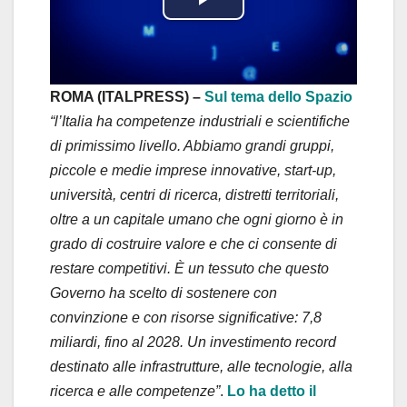
P
l
a
ROMA (ITALPRESS) –
Sul tema dello Spazio
“l’Italia ha competenze industriali e scientifiche
y
di primissimo livello. Abbiamo grandi gruppi,
piccole e medie imprese innovative, start-up,
V
università, centri di ricerca, distretti territoriali,
i
oltre a un capitale umano che ogni giorno è in
grado di costruire valore e che ci consente di
d
restare competitivi. È un tessuto che questo
Governo ha scelto di sostenere con
e
convinzione e con risorse significative: 7,8
o
miliardi, fino al 2028. Un investimento record
destinato alle infrastrutture, alle tecnologie, alla
ricerca e alle competenze”
.
Lo ha detto il