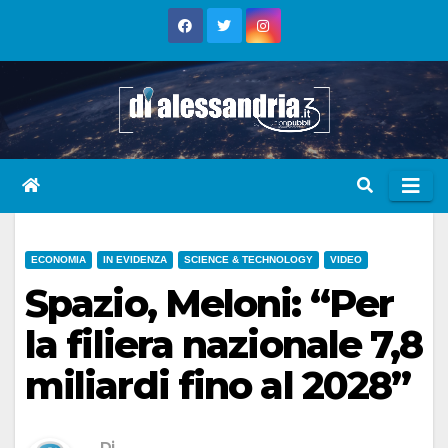
Skip
to
content
ECONOMIA
IN EVIDENZA
SCIENCE & TECHNOLOGY
VIDEO
Spazio, Meloni: “Per
la filiera nazionale 7,8
miliardi fino al 2028”
Di