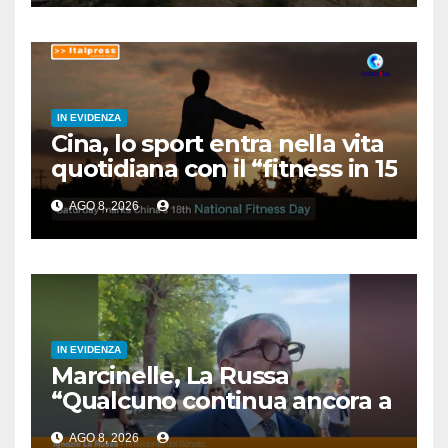
IN EVIDENZA
Cina, lo sport entra nella vita
quotidiana con il “fitness in 15
minuti”
AGO 8, 2026
IN EVIDENZA
Marcinelle, La Russa
“Qualcuno continua ancora a
voltare le spalle”
AGO 8, 2026