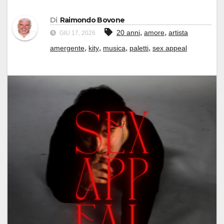
Di
Raimondo Bovone
,
,
20 anni
amore
artista
GIU 17, 2026
,
,
,
,
amergente
kity
musica
paletti
sex appeal