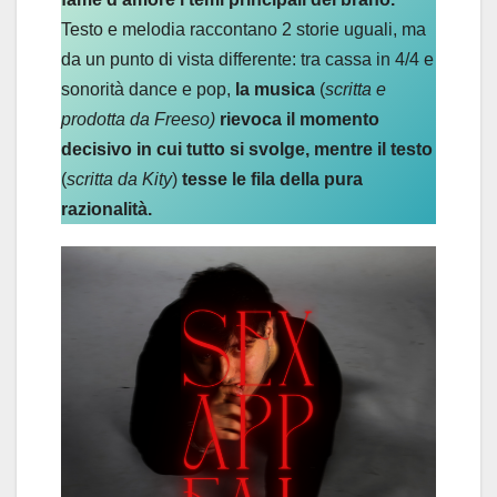
Testo e melodia raccontano 2 storie uguali, ma
da un punto di vista differente: tra cassa in 4/4 e
sonorità dance e pop,
la musica
(
scritta e
prodotta da Freeso)
rievoca il momento
decisivo in cui tutto si svolge, mentre il testo
(
scritta da Kity
)
tesse le fila della pura
razionalità.