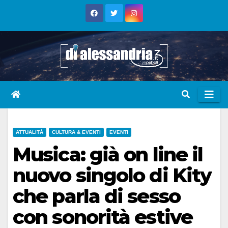
Skip
to
content
ATTUALITÀ
CULTURA & EVENTI
EVENTI
Musica: già on line il
nuovo singolo di Kity
che parla di sesso
con sonorità estive