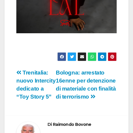
Navigazione
Trenitalia:
Bologna: arrestato
nuovo Intercity
16enne per detenzione
articoli
dedicato a
di materiale con finalità
“Toy Story 5”
di terrorismo
Di
Raimondo Bovone