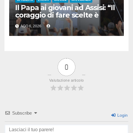
Il Papa ai giovani ad Assisi: “Il
coraggio di fare scelte è
l’atto più rivoluzionario”
AGO 6, 2026
0
Valutazione articolo
Subscribe
Login