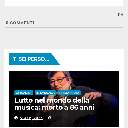
0
COMMENTI
TI SEI PERSO...
ATTUALITÀ
IN EVIDENZA
PRIMO PIANO
Lutto nel mondo della
musica: morto a 86 anni
Francesco Guccini
AGO 6, 2026