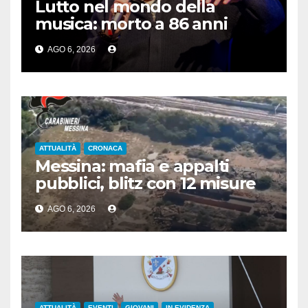
Lutto nel mondo della
musica: morto a 86 anni
Francesco Guccini
AGO 6, 2026
ATTUALITÀ
CRONACA
Messina: mafia e appalti
pubblici, blitz con 12 misure
cautelari
AGO 6, 2026
ATTUALITÀ
EVENTI
GIOVANI
IN EVIDENZA