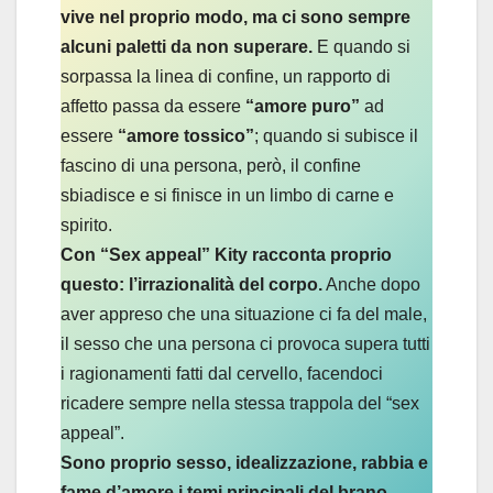
vive nel proprio modo, ma ci sono sempre
alcuni paletti da non superare.
E quando si
sorpassa la linea di confine, un rapporto di
affetto passa da essere
“amore puro”
ad
essere
“amore tossico”
; quando si subisce il
fascino di una persona, però, il confine
sbiadisce e si finisce in un limbo di carne e
spirito.
Con “Sex appeal” Kity racconta proprio
questo: l’irrazionalità del corpo.
Anche dopo
aver appreso che una situazione ci fa del male,
il sesso che una persona ci provoca supera tutti
i ragionamenti fatti dal cervello, facendoci
ricadere sempre nella stessa trappola del “sex
appeal”.
Sono proprio sesso, idealizzazione, rabbia e
fame d’amore i temi principali del brano.