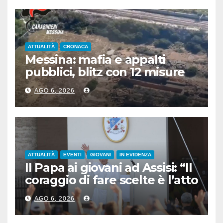
ATTUALITÀ
CRONACA
Messina: mafia e appalti
pubblici, blitz con 12 misure
cautelari
AGO 6, 2026
ATTUALITÀ
EVENTI
GIOVANI
IN EVIDENZA
Il Papa ai giovani ad Assisi: “Il
coraggio di fare scelte è l’atto
più rivoluzionario”
AGO 6, 2026