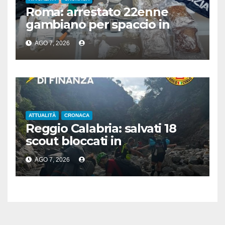
Roma: arrestato 22enne
gambiano per spaccio in
stazione, aveva 7 Kg di droga
AGO 7, 2026
ATTUALITÀ
CRONACA
Reggio Calabria: salvati 18
scout bloccati in
Aspromonte, 2 recuperati in
AGO 7, 2026
elicottero