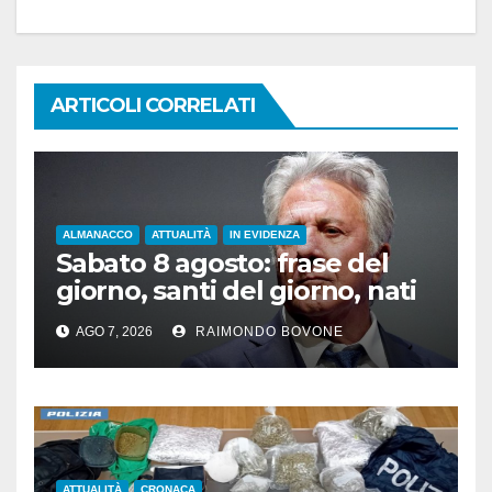
ARTICOLI CORRELATI
ALMANACCO
ATTUALITÀ
IN EVIDENZA
Sabato 8 agosto: frase del
giorno, santi del giorno, nati
famosi, accadde oggi
AGO 7, 2026
RAIMONDO BOVONE
ATTUALITÀ
CRONACA