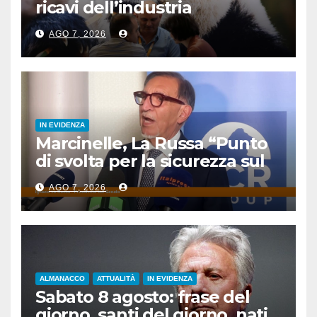
ricavi dell’industria
pubblicitaria
AGO 7, 2026
IN EVIDENZA
Marcinelle, La Russa “Punto
di svolta per la sicurezza sul
lavoro”
AGO 7, 2026
ALMANACCO
ATTUALITÀ
IN EVIDENZA
Sabato 8 agosto: frase del
giorno, santi del giorno, nati