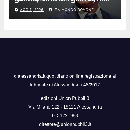
famosi, accadde oggi
AGO 7, 2026
RAIMONDO BOVONE
dialessandria.it quotidiano on line registrazione al
tribunale di Alessandria n.48/2017
edizioni Union Pubbli 3
Via Milano 122 - 15121 Alessandria
0131221988
direttore@unionpubbli3.it