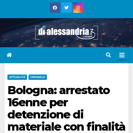
Skip
to
content
ATTUALITÀ
CRONACA
Bologna: arrestato
16enne per
detenzione di
materiale con finalità