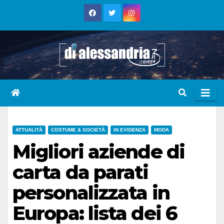
Skip
to
content
ATTUALITÀ
COSTUME & SOCIETÀ
IN EVIDENZA
MODA
Migliori aziende di
carta da parati
personalizzata in
Europa: lista dei 6