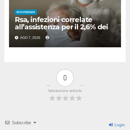
IN EVIDENZA
Rsa, infezioni correlate
all’assistenza per il 2,6% dei
residenti
AGO 7, 2026
0
Valutazione articolo
Subscribe
Login