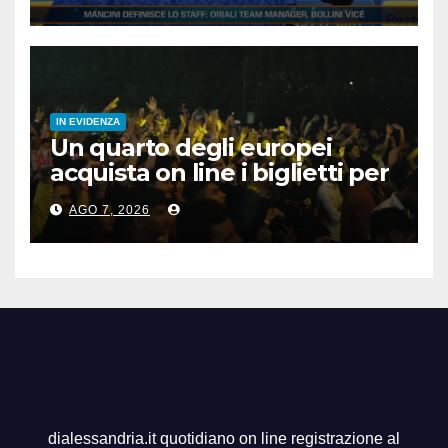
IN EVIDENZA
Un quarto degli europei
acquista on line i biglietti per
gli spettacoli
AGO 7, 2026
dialessandria.it quotidiano on line registrazione al