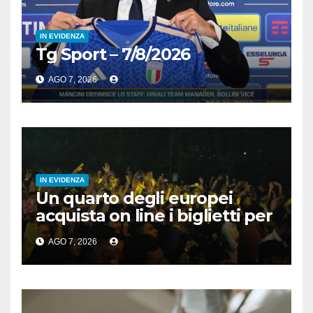
IN EVIDENZA
Tg Sport – 7/8/2026
AGO 7, 2026
IN EVIDENZA
Un quarto degli europei
acquista on line i biglietti per
gli spettacoli
AGO 7, 2026