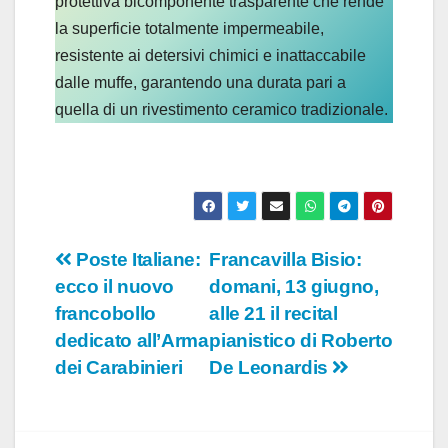
protettiva bicomponente trasparente che rende
la superficie totalmente impermeabile,
resistente ai detersivi chimici e inattaccabile
dalle muffe, garantendo una durata pari a
quella di un rivestimento ceramico tradizionale.
Navigazione
Poste Italiane:
Francavilla Bisio:
ecco il nuovo
domani, 13 giugno,
articoli
francobollo
alle 21 il recital
dedicato all’Arma
pianistico di Roberto
dei Carabinieri
De Leonardis