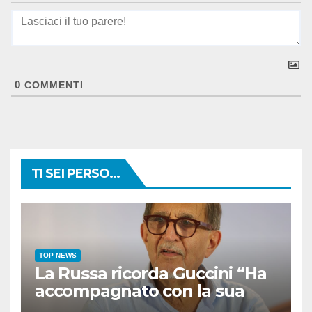
0
COMMENTI
TI SEI PERSO...
TOP NEWS
La Russa ricorda Guccini “Ha
accompagnato con la sua
musica intere generazioni”