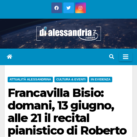
Skip
to
content
ATTUALITÀ ALESSANDRINA
CULTURA & EVENTI
IN EVIDENZA
Francavilla Bisio:
domani, 13 giugno,
alle 21 il recital
pianistico di Roberto