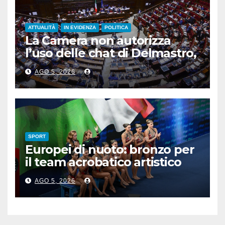
ATTUALITÀ
IN EVIDENZA
POLITICA
La Camera non autorizza
l’uso delle chat di Delmastro,
voto a scrutinio segreto
AGO 5, 2026
SPORT
Europei di nuoto: bronzo per
il team acrobatico artistico
dell’Italia
AGO 5, 2026