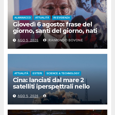
ALMANACCO
ATTUALITÀ
IN EVIDENZA
Giovedì 6 agosto: frase del
giorno, santi del giorno, nati
famosi, accadde oggi
AGO 5, 2026
RAIMONDO BOVONE
ATTUALITÀ
ESTERI
SCIENCE & TECHNOLOGY
Cina: lanciati dal mare 2
satelliti iperspettrali nello
Shandong
AGO 5, 2026