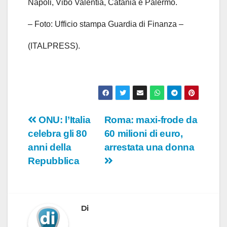
Napoli, Vibo Valentia, Catania e Palermo.
– Foto: Ufficio stampa Guardia di Finanza –
(ITALPRESS).
Navigazione
ONU: l’Italia
Roma: maxi-frode da
celebra gli 80
60 milioni di euro,
articoli
anni della
arrestata una donna
Repubblica
Di