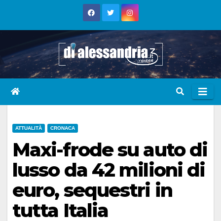
Skip
to
content
ATTUALITÀ
CRONACA
Maxi-frode su auto di
lusso da 42 milioni di
euro, sequestri in
tutta Italia