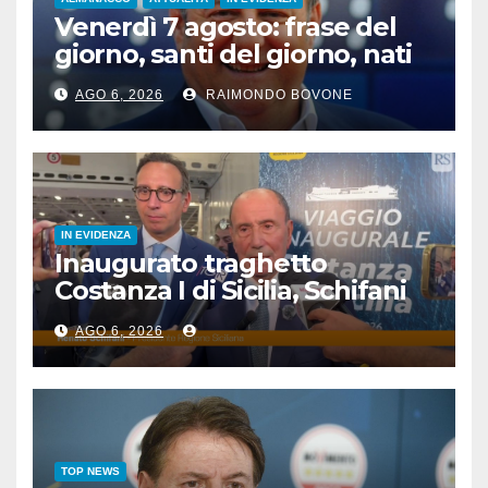
Venerdì 7 agosto: frase del
giorno, santi del giorno, nati
famosi, accadde oggi
AGO 6, 2026
RAIMONDO BOVONE
IN EVIDENZA
Inaugurato traghetto
Costanza I di Sicilia, Schifani
“Mantenuto impegni presi”
AGO 6, 2026
TOP NEWS