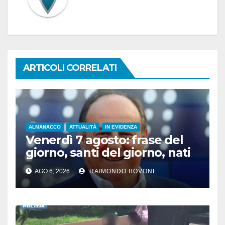
ARTICOLI CORRELATI
ALMANACCO
ATTUALITÀ
IN EVIDENZA
Venerdì 7 agosto: frase del
giorno, santi del giorno, nati
famosi, accadde oggi
AGO 6, 2026
RAIMONDO BOVONE