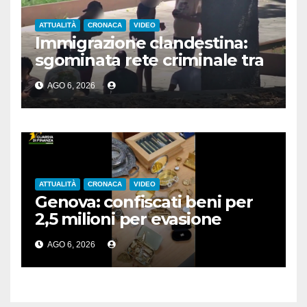
ATTUALITÀ
CRONACA
VIDEO
Immigrazione clandestina:
sgominata rete criminale tra
Algeria, Italia e Francia
AGO 6, 2026
ATTUALITÀ
CRONACA
VIDEO
Genova: confiscati beni per
2,5 milioni per evasione
fiscale
AGO 6, 2026