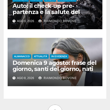
Auto: il check-up pre-
partenza e la salute del
motore sotto il sole
AGO 9, 2026
RAIMONDO BOVONE
ALMANACCO
ATTUALITÀ
IN EVIDENZA
Domenica 9 agosto: frase del
giorno, santi del giorno, nati
famosi, accadde oggi
AGO 8, 2026
RAIMONDO BOVONE