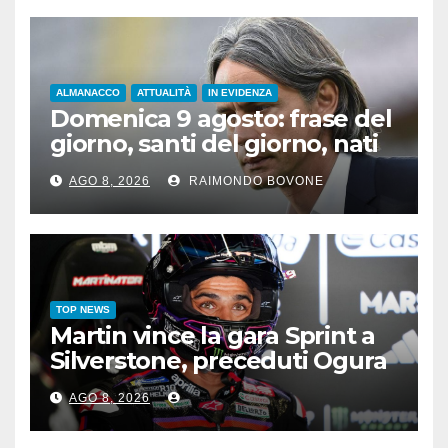
ALMANACCO
ATTUALITÀ
IN EVIDENZA
Domenica 9 agosto: frase del
giorno, santi del giorno, nati
famosi, accadde oggi
AGO 8, 2026
RAIMONDO BOVONE
TOP NEWS
Martin vince la gara Sprint a
Silverstone, preceduti Ogura
e Bezzecchi
AGO 8, 2026