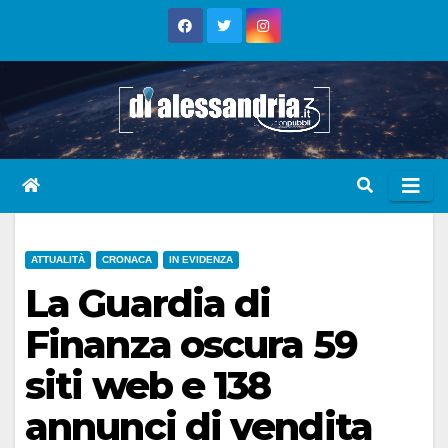
Skip
to
content
ATTUALITÀ
CRONACA
IN EVIDENZA
La Guardia di
Finanza oscura 59
siti web e 138
annunci di vendita