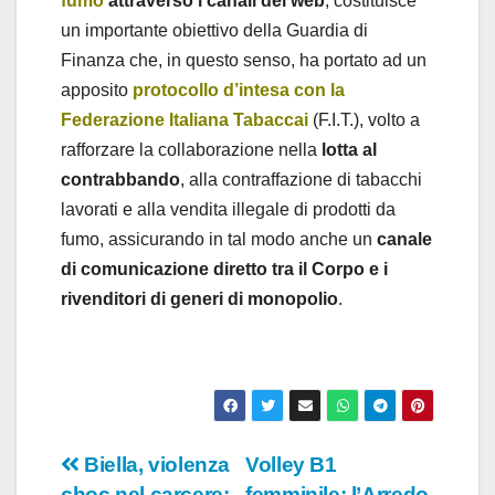
fumo
attraverso i canali del web
, costituisce
un importante obiettivo della Guardia di
Finanza che, in questo senso, ha portato ad un
apposito
protocollo d’intesa con la
Federazione Italiana Tabaccai
(F.I.T.), volto a
rafforzare la collaborazione nella
lotta al
contrabbando
, alla contraffazione di tabacchi
lavorati e alla vendita illegale di prodotti da
fumo, assicurando in tal modo anche un
canale
di comunicazione diretto tra il Corpo
e i
rivenditori di generi di monopolio
.
Navigazione
Biella, violenza
Volley B1
choc nel carcere:
femminile: l’Arredo