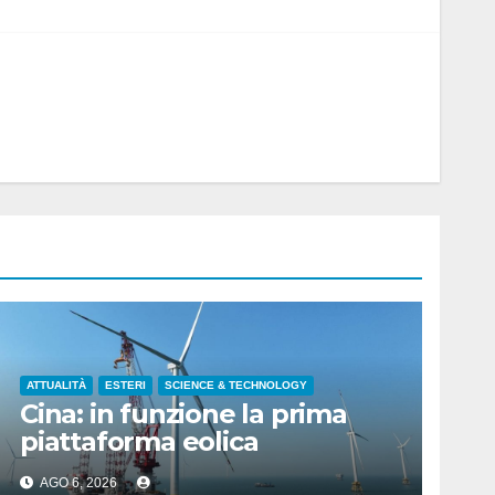
ATTUALITÀ
ESTERI
SCIENCE & TECHNOLOGY
Cina: in funzione la prima
piattaforma eolica
galleggiante da 16 MW
AGO 6, 2026