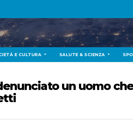
CIETÀ E CULTURA
SALUTE & SCIENZA
SP
 denunciato un uomo che
etti