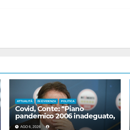
ATTUALITÀ
IN EVIDENZA
POLITICA
Covid, Conte: “Piano
pandemico 2006 inadeguato,
virus senza precedenti”
AGO 6, 2026