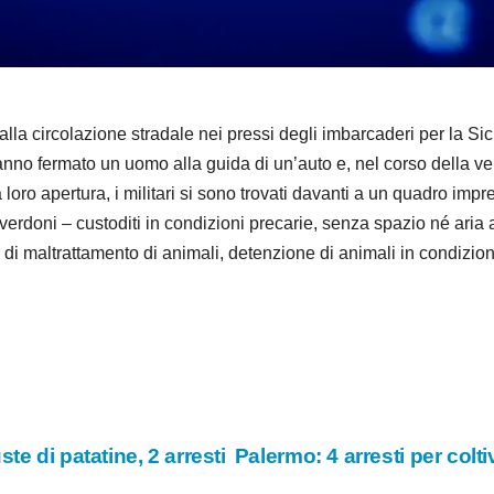
d
e
o
rcolazione stradale nei pressi degli imbarcaderi per la Sicilia
anno fermato un uomo alla guida di un’auto e, nel corso della v
a loro apertura, i militari si sono trovati davanti a un quadro imp
i e verdoni – custoditi in condizioni precarie, senza spazio né aria
di maltrattamento di animali, detenzione di animali in condizion
e di patatine, 2 arresti
Palermo: 4 arresti per colt