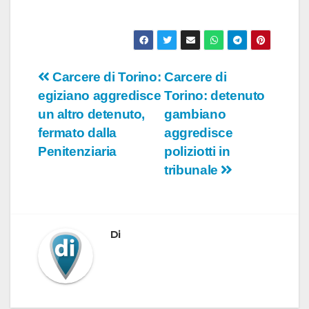
Navigazione
Carcere di Torino:
Carcere di
egiziano aggredisce
Torino: detenuto
articoli
un altro detenuto,
gambiano
fermato dalla
aggredisce
Penitenziaria
poliziotti in
tribunale
Di