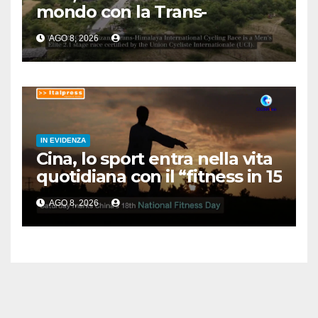
mondo con la Trans-
Himalaya Race
AGO 8, 2026
IN EVIDENZA
Cina, lo sport entra nella vita
quotidiana con il “fitness in 15
minuti”
AGO 8, 2026