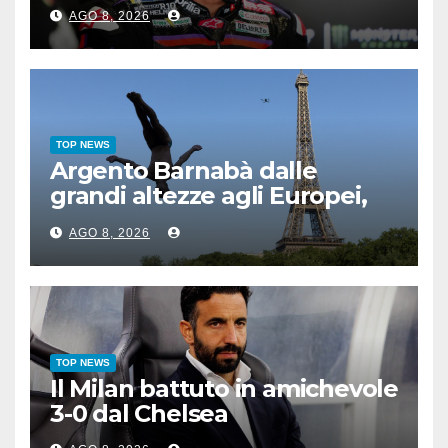
e Bezzecchi
AGO 8, 2026
TOP NEWS
Argento Barnabà dalle
grandi altezze agli Europei,
bis azzurro dopo Cosetti
AGO 8, 2026
TOP NEWS
Il Milan battuto in amichevole
3-0 dal Chelsea