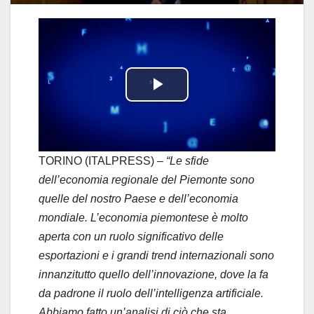
P
l
a
TORINO (ITALPRESS) –
“Le sfide
dell’economia regionale del Piemonte sono
y
quelle del nostro Paese e dell’economia
mondiale. L’economia piemontese è molto
V
aperta con un ruolo significativo delle
i
esportazioni e i grandi trend internazionali sono
innanzitutto quello dell’innovazione, dove la fa
d
da padrone il ruolo dell’intelligenza artificiale.
Abbiamo fatto un’analisi di ciò che sta