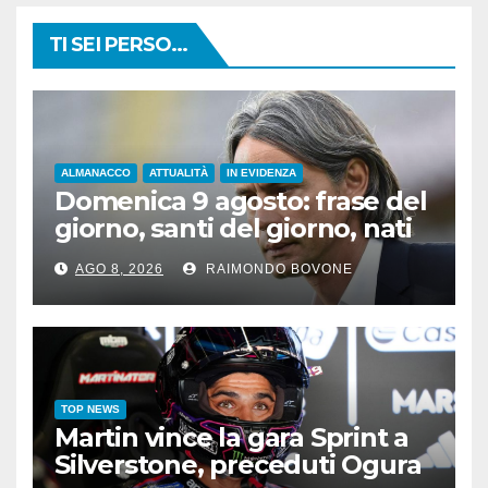
TI SEI PERSO...
ALMANACCO
ATTUALITÀ
IN EVIDENZA
Domenica 9 agosto: frase del
giorno, santi del giorno, nati
famosi, accadde oggi
AGO 8, 2026
RAIMONDO BOVONE
TOP NEWS
Martin vince la gara Sprint a
Silverstone, preceduti Ogura