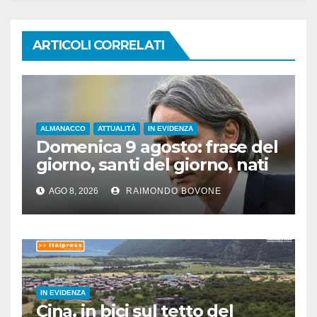
ARTICOLI CORRELATI
ALMANACCO
ATTUALITÀ
IN EVIDENZA
Domenica 9 agosto: frase del
giorno, santi del giorno, nati
famosi, accadde oggi
AGO 8, 2026
RAIMONDO BOVONE
IN EVIDENZA
Cina, in bici sul tetto del