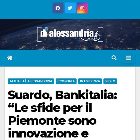
Skip
to
content
ATTUALITÀ ALESSANDRINA
ECONOMIA
IN EVIDENZA
VIDEO
Suardo, Bankitalia:
“Le sfide per il
Piemonte sono
innovazione e