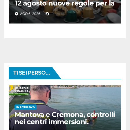
12 agosto nuove regole per la
raccolta differenziata
AGO 6, 2026
TI SEI PERSO...
IN EVIDENZA
Mantova e Cremona, controlli
nei centri immersioni.
Sanzioni per 90 mila euro