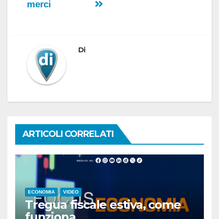
merci
Di
ARTICOLI CORRELATI
ECONOMIA
VIDEO
Tregua fiscale estiva, come
funziona