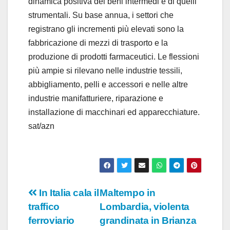
dinamica positiva dei beni intermedi e di quelli
strumentali. Su base annua, i settori che
registrano gli incrementi più elevati sono la
fabbricazione di mezzi di trasporto e la
produzione di prodotti farmaceutici. Le flessioni
più ampie si rilevano nelle industrie tessili,
abbigliamento, pelli e accessori e nelle altre
industrie manifatturiere, riparazione e
installazione di macchinari ed apparecchiature.
sat/azn
Navigazione
In Italia cala il
Maltempo in
traffico
Lombardia, violenta
articoli
ferroviario
grandinata in Brianza