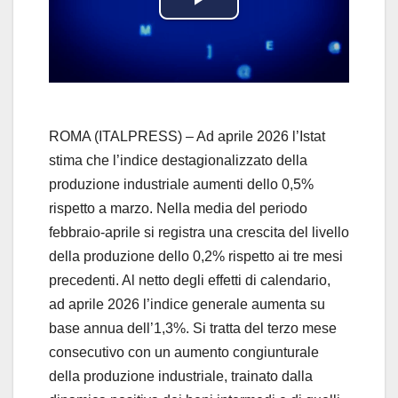
P
l
a
y
ROMA (ITALPRESS) – Ad aprile 2026 l’Istat
stima che l’indice destagionalizzato della
V
produzione industriale aumenti dello 0,5%
rispetto a marzo. Nella media del periodo
i
febbraio-aprile si registra una crescita del livello
d
della produzione dello 0,2% rispetto ai tre mesi
precedenti. Al netto degli effetti di calendario,
e
ad aprile 2026 l’indice generale aumenta su
base annua dell’1,3%. Si tratta del terzo mese
o
consecutivo con un aumento congiunturale
della produzione industriale, trainato dalla