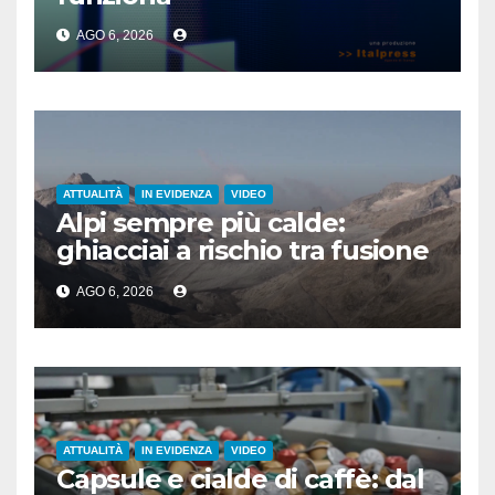
AGO 6, 2026
ATTUALITÀ
IN EVIDENZA
VIDEO
Alpi sempre più calde:
ghiacciai a rischio tra fusione
e siccità
AGO 6, 2026
ATTUALITÀ
IN EVIDENZA
VIDEO
Capsule e cialde di caffè: dal