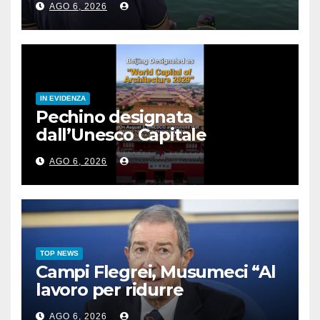
AGO 6, 2026
IN EVIDENZA
Pechino designata
dall’Unesco Capitale
mondiale dell’architettura
AGO 6, 2026
2029
TOP NEWS
Campi Flegrei, Musumeci “Al
lavoro per ridurre
l’esposizione al rischio”
AGO 6, 2026