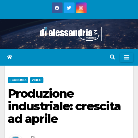
Skip
to
content
ECONOMIA
VIDEO
Produzione
industriale: crescita
ad aprile
Di