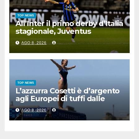
TOP NEWS
All’Inter il primo derby d’Italia
stagionale, Juventus
sconfitta 2-1
AGO 8, 2026
TOP NEWS
L’azzurra Cosetti è d’argento
agli Europei di tuffi dalle
grandi altezze
AGO 8, 2026