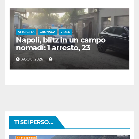
ATTUALITÀ
CRONACA
VIDEO
Napoli, blitz in un campo
nomadi: 1 arresto, 23
denunce e sequestro di armi
AGO 8, 2026
e rame
TI SEI PERSO...