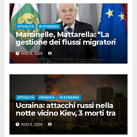
ATTUALITÀ
IN EVIDENZA
Marcinelle, Mattarella: “La
gestione dei flussi migratori
rispetti la dignità delle
AGO 8, 2026
persone”
ATTUALITÀ
CRONACA
IN EVIDENZA
Ucraina: attacchi russi nella
notte vicino Kiev, 3 morti tra
cui 1 bambino
AGO 8, 2026