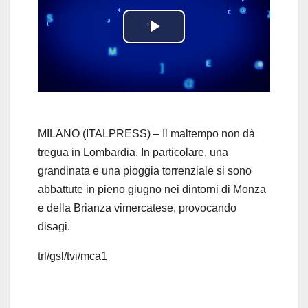
P
l
a
y
MILANO (ITALPRESS) – Il maltempo non dà
tregua in Lombardia. In particolare, una
V
grandinata e una pioggia torrenziale si sono
abbattute in pieno giugno nei dintorni di Monza
i
e della Brianza vimercatese, provocando
d
disagi.
e
trl/gsl/tvi/mca1
o