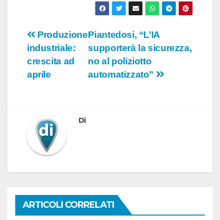
Navigazione
Produzione
Piantedosi, “L’IA
industriale:
supporterà la sicurezza,
articoli
crescita ad
no al poliziotto
aprile
automatizzato”
Di
ARTICOLI CORRELATI