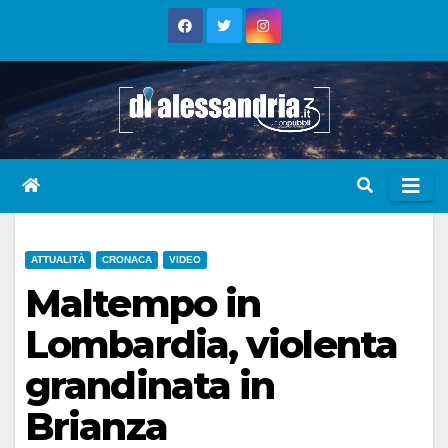
Skip
to
content
ATTUALITÀ
CRONACA
VIDEO
Maltempo in
Lombardia, violenta
grandinata in
Brianza