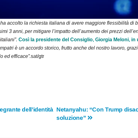
d
e
ccolto la richiesta italiana di avere maggiore flessibilità di bi
simi 3 anni, per mitigare l’impatto dell’aumento dei prezzi dell’
o
taliani”.
Così la presidente del Consiglio, Giorgia Meloni, in u
atri è un accordo storico, frutto anche del nostro lavoro, grazie
o ed efficace”.
sat/gtr
egrante dell’identità
Netanyahu: “Con Trump disacc
soluzione”