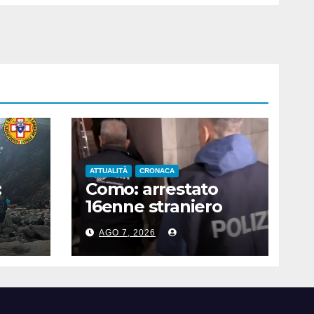
ATTUALITÀ
CRONACA
:
Como: arrestato
16enne straniero
che faceva
AGO 7, 2026
propaganda all’Isis