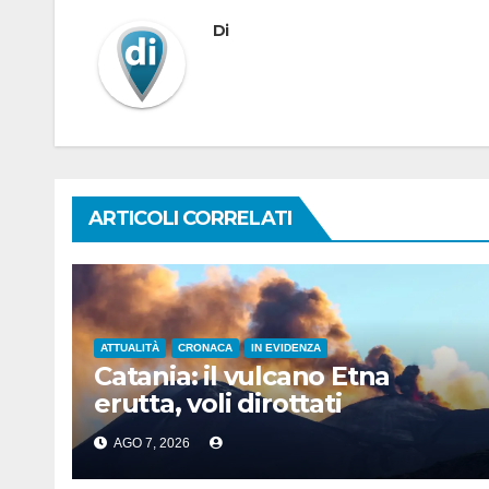
Di
ARTICOLI CORRELATI
ATTUALITÀ
CRONACA
IN EVIDENZA
Catania: il vulcano Etna
erutta, voli dirottati
AGO 7, 2026