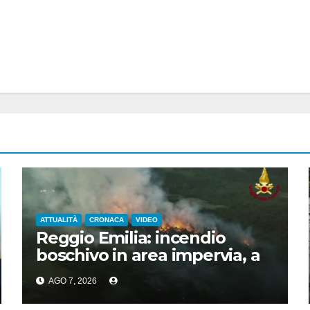
ATTUALITÀ
CRONACA
VIDEO
Reggio Emilia: incendio
boschivo in area impervia, a
Canossa
AGO 7, 2026