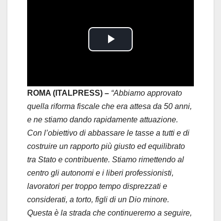
P
l
a
ROMA (ITALPRESS) –
“Abbiamo approvato
quella riforma fiscale che era attesa da 50 anni,
y
e ne stiamo dando rapidamente attuazione.
Con l’obiettivo di abbassare le tasse a tutti e di
V
costruire un rapporto più giusto ed equilibrato
i
tra Stato e contribuente. Stiamo rimettendo al
centro gli autonomi e i liberi professionisti,
d
lavoratori per troppo tempo disprezzati e
considerati, a torto, figli di un Dio minore.
e
Questa è la strada che continueremo a seguire,