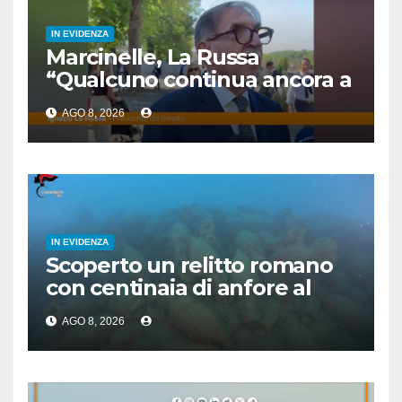
IN EVIDENZA
Marcinelle, La Russa
“Qualcuno continua ancora a
voltare le spalle”
AGO 8, 2026
IN EVIDENZA
Scoperto un relitto romano
con centinaia di anfore al
largo di Mazara del Vallo
AGO 8, 2026