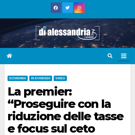
Skip
to
content
ECONOMIA
IN EVIDENZA
VIDEO
La premier:
“Proseguire con la
riduzione delle tasse
e focus sul ceto