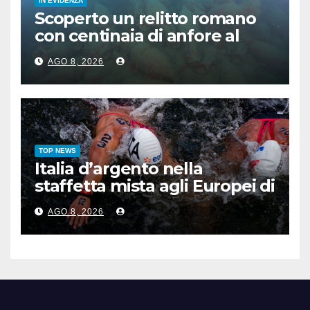
IN EVIDENZA
Scoperto un relitto romano
con centinaia di anfore al
largo di Mazara del Vallo
AGO 8, 2026
TOP NEWS
Italia d’argento nella
staffetta mista agli Europei di
nuoto di fondo
AGO 8, 2026