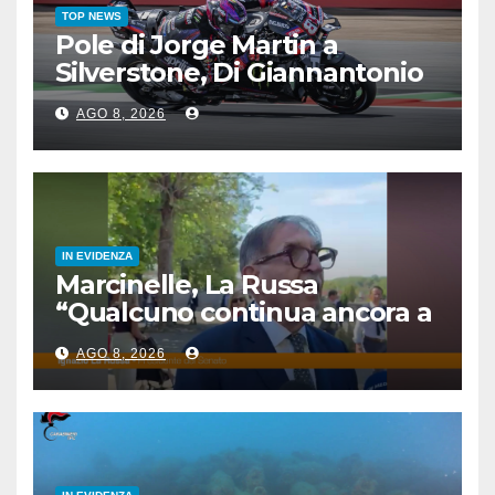
TOP NEWS
Pole di Jorge Martin a
Silverstone, Di Giannantonio
4°, Bezzecchi 5°
AGO 8, 2026
IN EVIDENZA
Marcinelle, La Russa
“Qualcuno continua ancora a
voltare le spalle”
AGO 8, 2026