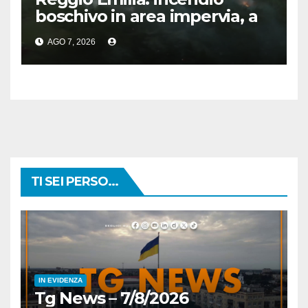
boschivo in area impervia, a
Canossa
AGO 7, 2026
TI SEI PERSO...
IN EVIDENZA
Tg News – 7/8/2026