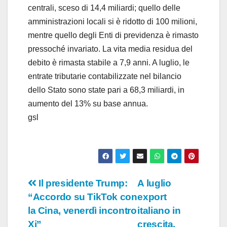
centrali, sceso di 14,4 miliardi; quello delle
amministrazioni locali si è ridotto di 100 milioni,
mentre quello degli Enti di previdenza è rimasto
pressoché invariato. La vita media residua del
debito è rimasta stabile a 7,9 anni. A luglio, le
entrate tributarie contabilizzate nel bilancio
dello Stato sono state pari a 68,3 miliardi, in
aumento del 13% su base annua.
gsl
Navigazione
Il presidente Trump:
A luglio
“Accordo su TikTok con
export
articoli
la Cina, venerdì incontro
italiano in
Xi”
crescita,