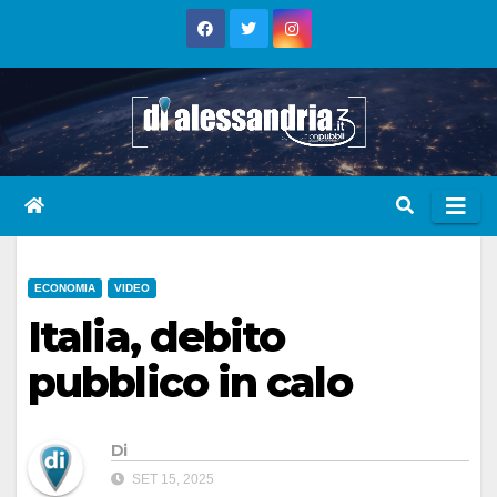
Skip
to
content
ECONOMIA
VIDEO
Italia, debito
pubblico in calo
Di
SET 15, 2025