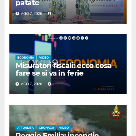
patate
AGO 7, 2026
ECONOMIA
VIDEO
Misuratori fiscali: ecco cosa
fare se si va in ferie
AGO 7, 2026
ATTUALITÀ
CRONACA
VIDEO
Reggio Emilia: incendio