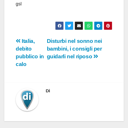
gsl
Navigazione
Italia,
Disturbi nel sonno nei
debito
bambini, i consigli per
articoli
pubblico in
guidarli nel riposo
calo
Di