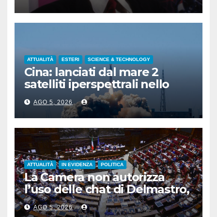
ATTUALITÀ
ESTERI
SCIENCE & TECHNOLOGY
Cina: lanciati dal mare 2
satelliti iperspettrali nello
Shandong
AGO 5, 2026
ATTUALITÀ
IN EVIDENZA
POLITICA
La Camera non autorizza
l’uso delle chat di Delmastro,
voto a scrutinio segreto
AGO 5, 2026