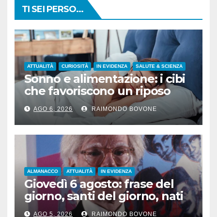
TI SEI PERSO...
ATTUALITÀ
CURIOSITÀ
IN EVIDENZA
SALUTE & SCIENZA
Sonno e alimentazione: i cibi
che favoriscono un riposo
naturale
AGO 6, 2026
RAIMONDO BOVONE
ALMANACCO
ATTUALITÀ
IN EVIDENZA
Giovedì 6 agosto: frase del
giorno, santi del giorno, nati
famosi, accadde oggi
AGO 5, 2026
RAIMONDO BOVONE