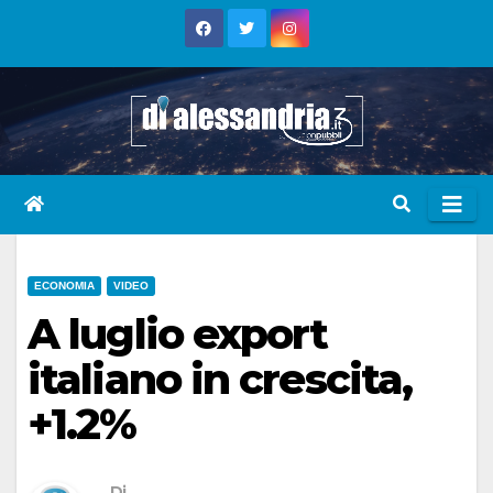
Skip
to
content
ECONOMIA
VIDEO
A luglio export
italiano in crescita,
+1.2%
Di