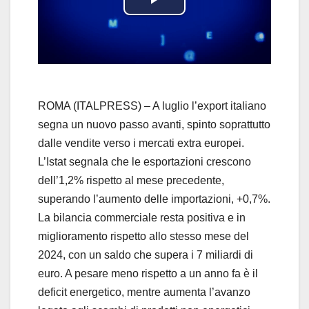
P
l
a
y
ROMA (ITALPRESS) – A luglio l’export italiano
segna un nuovo passo avanti, spinto soprattutto
V
dalle vendite verso i mercati extra europei.
L’Istat segnala che le esportazioni crescono
i
dell’1,2% rispetto al mese precedente,
d
superando l’aumento delle importazioni, +0,7%.
La bilancia commerciale resta positiva e in
e
miglioramento rispetto allo stesso mese del
2024, con un saldo che supera i 7 miliardi di
o
euro. A pesare meno rispetto a un anno fa è il
deficit energetico, mentre aumenta l’avanzo