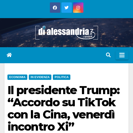
Skip
to
content
ECONOMIA
IN EVIDENZA
POLITICA
Il presidente Trump:
“Accordo su TikTok
con la Cina, venerdì
incontro Xi”