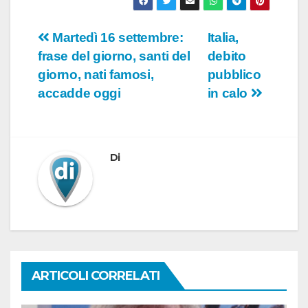
Navigazione
Martedì 16 settembre:
Italia,
frase del giorno, santi del
debito
articoli
giorno, nati famosi,
pubblico
accadde oggi
in calo
Di
ARTICOLI CORRELATI