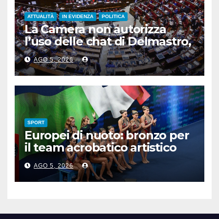
ATTUALITÀ
IN EVIDENZA
POLITICA
La Camera non autorizza
l’uso delle chat di Delmastro,
voto a scrutinio segreto
AGO 5, 2026
SPORT
Europei di nuoto: bronzo per
il team acrobatico artistico
dell’Italia
AGO 5, 2026