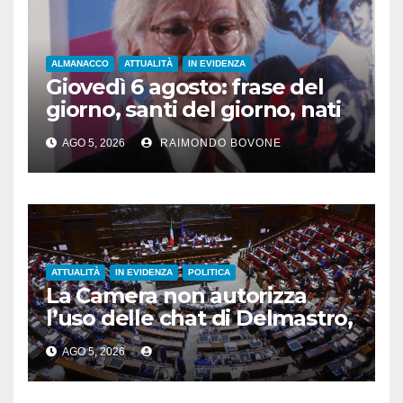
ALMANACCO
ATTUALITÀ
IN EVIDENZA
Giovedì 6 agosto: frase del
giorno, santi del giorno, nati
famosi, accadde oggi
AGO 5, 2026
RAIMONDO BOVONE
ATTUALITÀ
IN EVIDENZA
POLITICA
La Camera non autorizza
l’uso delle chat di Delmastro,
voto a scrutinio segreto
AGO 5, 2026