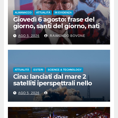
ALMANACCO
ATTUALITÀ
IN EVIDENZA
Giovedì 6 agosto: frase del
giorno, santi del giorno, nati
famosi, accadde oggi
AGO 5, 2026
RAIMONDO BOVONE
ATTUALITÀ
ESTERI
SCIENCE & TECHNOLOGY
Cina: lanciati dal mare 2
satelliti iperspettrali nello
Shandong
AGO 5, 2026