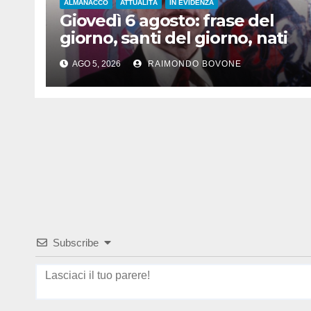
ALMANACCO
ATTUALITÀ
IN EVIDENZA
Giovedì 6 agosto: frase del
giorno, santi del giorno, nati
famosi, accadde oggi
AGO 5, 2026
RAIMONDO BOVONE
Subscribe