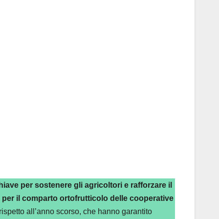
ave per sostenere gli agricoltori e rafforzare il
 per il comparto ortofrutticolo delle cooperative
rispetto all’anno scorso, che hanno garantito