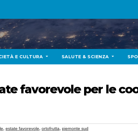
CIETÀ E CULTURA
SALUTE & SCIENZA
SP
tate favorevole per le co
,
,
,
le
estate favorevole
ortofrutta
piemonte sud