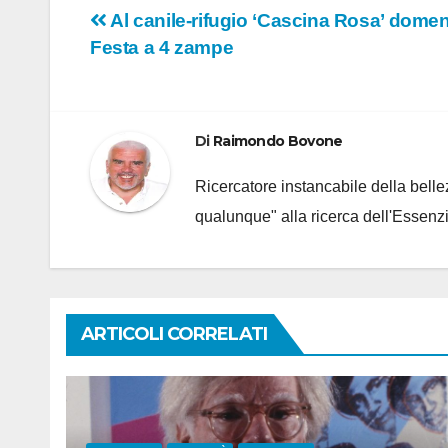
Navigazione
Al canile-rifugio ‘Cascina Rosa’ domen
Festa a 4 zampe
articoli
Di
Raimondo Bovone
Ricercatore instancabile della bellez
qualunque" alla ricerca dell'Essenzi
ARTICOLI CORRELATI