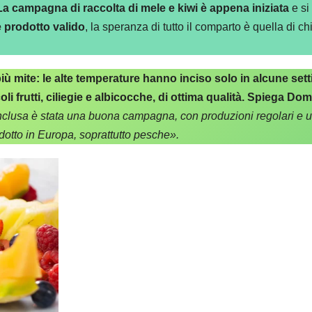
La campagna di raccolta di mele e kiwi è appena iniziata
e si
 prodotto valido
, la speranza di tutto il comparto è quella di 
più mite: le alte temperature hanno inciso solo in alcune s
i frutti, ciliegie e albicocche, di ottima qualità.
Spiega Domen
lusa è stata una buona campagna, con produzioni regolari e una
odotto in Europa, soprattutto pesche».