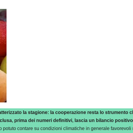
terizzato la stagione: la cooperazione resta lo strumento chi
usa, prima dei numeri definitivi, lascia un bilancio positivo
o potuto contare su condizioni climatiche in generale favorevoli 