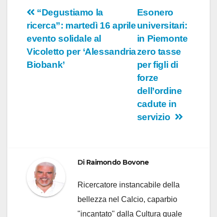
Navigazione
“Degustiamo la
Esonero
ricerca”: martedì 16 aprile
universitari:
articoli
evento solidale al
in Piemonte
Vicoletto per ‘Alessandria
zero tasse
Biobank’
per figli di
forze
dell’ordine
cadute in
servizio
Di
Raimondo Bovone
Ricercatore instancabile della
bellezza nel Calcio, caparbio
"incantato" dalla Cultura quale