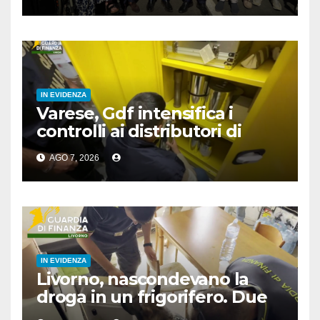
IN EVIDENZA
Varese, Gdf intensifica i
controlli ai distributori di
carburante, 6 multati
AGO 7, 2026
IN EVIDENZA
Livorno, nascondevano la
droga in un frigorifero. Due
arresti