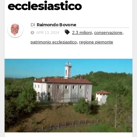
ecclesiastico
Di
Raimondo Bovone
,
,
2.3 milioni
conservazione
APR 13, 2024
,
patrimonio ecclesiastico
regione piemonte