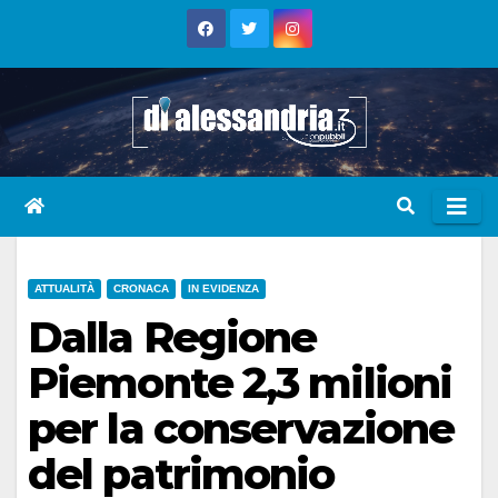
Skip
to
content
ATTUALITÀ
CRONACA
IN EVIDENZA
Dalla Regione
Piemonte 2,3 milioni
per la conservazione
del patrimonio