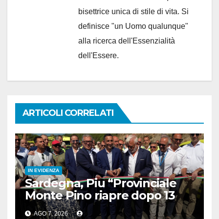
bisettrice unica di stile di vita. Si
definisce "un Uomo qualunque"
alla ricerca dell'Essenzialità
dell'Essere.
ARTICOLI CORRELATI
IN EVIDENZA
Sardegna, Piu “Provinciale
Monte Pino riapre dopo 13
anni, opera fondamentale”
AGO 7, 2026