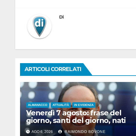
Di
ARTICOLI CORRELATI
ALMANACCO
ATTUALITÀ
IN EVIDENZA
Venerdì 7 agosto: frase del
giorno, santi del giorno, nati
famosi, accadde oggi
AGO 6, 2026
RAIMONDO BOVONE