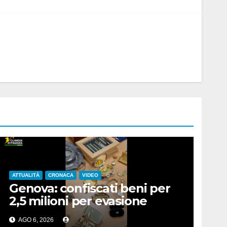
ATTUALITÀ
CRONACA
VIDEO
Genova: confiscati beni per
2,5 milioni per evasione
fiscale
AGO 6, 2026