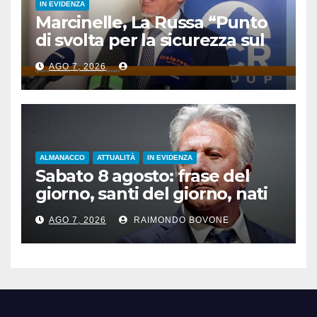
IN EVIDENZA
Marcinelle, La Russa “Punto
di svolta per la sicurezza sul
lavoro”
AGO 7, 2026
ALMANACCO
ATTUALITÀ
IN EVIDENZA
Sabato 8 agosto: frase del
giorno, santi del giorno, nati
famosi, accadde oggi
AGO 7, 2026
RAIMONDO BOVONE