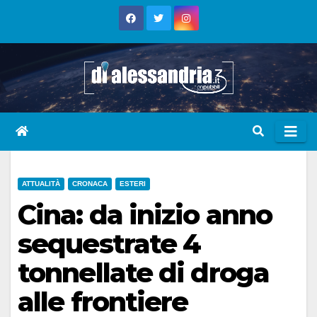
Skip
to
content
ATTUALITÀ
CRONACA
ESTERI
Cina: da inizio anno
sequestrate 4
tonnellate di droga
alle frontiere