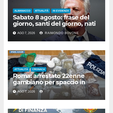
ALMANACCO
ATTUALITÀ
IN EVIDENZA
Sabato 8 agosto: frase del
giorno, santi del giorno, nati
famosi, accadde oggi
AGO 7, 2026
RAIMONDO BOVONE
ATTUALITÀ
CRONACA
Roma: arrestato 22enne
gambiano per spaccio in
stazione, aveva 7 Kg di droga
AGO 7, 2026