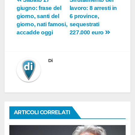
Navigazione
giugno: frase del
lavoro: 8 arresti in
articoli
giorno, santi del
6 province,
giorno, nati famosi,
sequestrati
accadde oggi
227.000 euro
Di
ARTICOLI CORRELATI