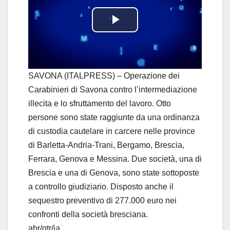
P
l
a
SAVONA (ITALPRESS) – Operazione dei
Carabinieri di Savona contro l’intermediazione
y
illecita e lo sfruttamento del lavoro. Otto
persone sono state raggiunte da una ordinanza
V
di custodia cautelare in carcere nelle province
i
di Barletta-Andria-Trani, Bergamo, Brescia,
Ferrara, Genova e Messina. Due società, una di
d
Brescia e una di Genova, sono state sottoposte
a controllo giudiziario. Disposto anche il
e
sequestro preventivo di 277.000 euro nei
o
confronti della società bresciana.
abr/gtr/ia