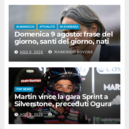
ALMANACCO
ATTUALITÀ
IN EVIDENZA
Domenica 9 agosto: frase del
giorno, santi del giorno, nati
famosi, accadde oggi
AGO 8, 2026
RAIMONDO BOVONE
TOP NEWS
Martin vince la gara Sprint a
Silverstone, preceduti Ogura
e Bezzecchi
AGO 8, 2026