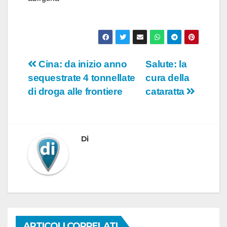
Navigazione
Cina: da inizio anno
Salute: la
sequestrate 4 tonnellate
cura della
articoli
di droga alle frontiere
cataratta
Di
ARTICOLI CORRELATI