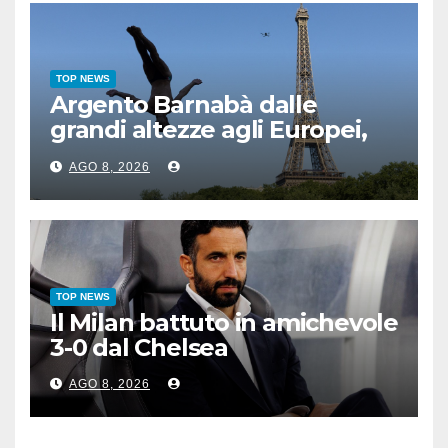
TOP NEWS
Argento Barnabà dalle
grandi altezze agli Europei,
bis azzurro dopo Cosetti
AGO 8, 2026
TOP NEWS
Il Milan battuto in amichevole
3-0 dal Chelsea
AGO 8, 2026