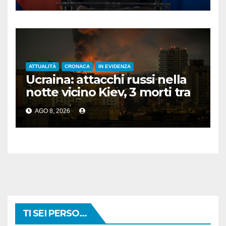
persone”
ATTUALITÀ
CRONACA
IN EVIDENZA
Ucraina: attacchi russi nella
notte vicino Kiev, 3 morti tra
cui 1 bambino
AGO 8, 2026
TI SEI PERSO...