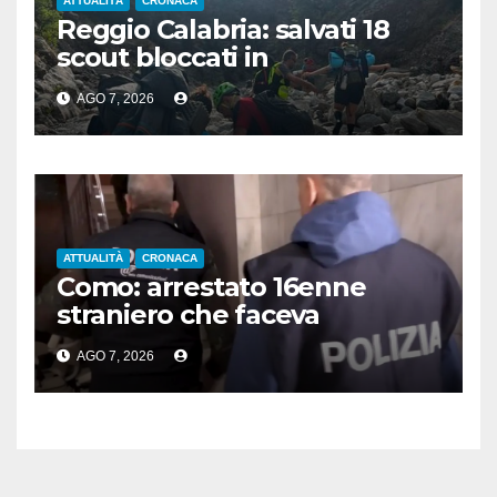
ATTUALITÀ
CRONACA
Reggio Calabria: salvati 18
scout bloccati in
Aspromonte, 2 recuperati in
AGO 7, 2026
elicottero
ATTUALITÀ
CRONACA
Como: arrestato 16enne
straniero che faceva
propaganda all’Isis
AGO 7, 2026