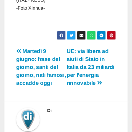
(ITALPRESS).
-Foto Xinhua-
Navigazione
Martedì 9
UE: via libera ad
giugno: frase del
aiuti di Stato in
articoli
giorno, santi del
Italia da 23 miliardi
giorno, nati famosi,
per l’energia
accadde oggi
rinnovabile
Di