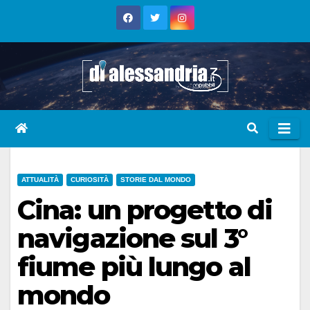
Skip
to
content
ATTUALITÀ
CURIOSITÀ
STORIE DAL MONDO
Cina: un progetto di
navigazione sul 3°
fiume più lungo al
mondo