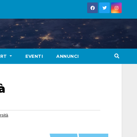
ORT
EVENTI
ANNUNCI
à
rsità