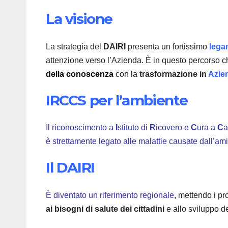
La visione
La strategia del
DAIRI
presenta un fortissimo
lega
attenzione verso l’Azienda. È in questo percorso 
della conoscenza
con la
trasformazione in
Azien
IRCCS per l’ambiente
Il riconoscimento a
I
stituto di
R
icovero e
C
ura a
C
a
è strettamente legato alle malattie causate dall’am
Il DAIRI
È diventato un riferimento regionale
, mettendo i pr
ai bisogni di salute dei cittadini
e allo sviluppo de