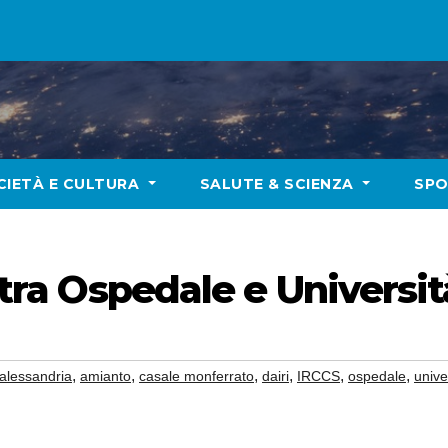
CIETÀ E CULTURA
SALUTE & SCIENZA
SP
, tra Ospedale e Universit
,
,
,
,
,
,
alessandria
amianto
casale monferrato
dairi
IRCCS
ospedale
unive