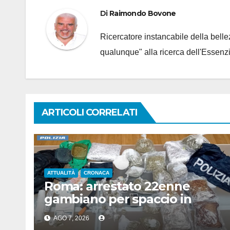
Di
Raimondo Bovone
Ricercatore instancabile della bellez
qualunque" alla ricerca dell'Essenzi
ARTICOLI CORRELATI
ATTUALITÀ
CRONACA
Roma: arrestato 22enne
gambiano per spaccio in
stazione, aveva 7 Kg di droga
AGO 7, 2026