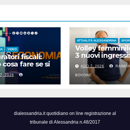
ATTUALITÀ ALESSANDRINA
SPOR
Volley femminile
IA
VIDEO
3 nuovi ingressi:
atori fiscali:
speaker,
 cosa fare se si
AGO 7, 2026
RAIMO
preparatore atle
 ferie
7, 2026
e team manage
BOVONE
dialessandria.it quotidiano on line registrazione al
tribunale di Alessandria n.48/2017