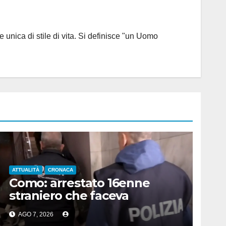
 unica di stile di vita. Si definisce "un Uomo
ATTUALITÀ
CRONACA
Como: arrestato 16enne
straniero che faceva
propaganda all’Isis
AGO 7, 2026