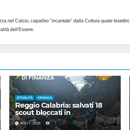
za nel Calcio, caparbio "incantato" dalla Cultura quale bisettrice
alità dell'Essere.
ATTUALITÀ
CRONACA
Reggio Calabria: salvati 18
scout bloccati in
Aspromonte, 2 recuperati in
AGO 7, 2026
elicottero